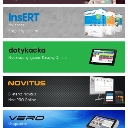
Najlepsze
Programy dla firm
Niezawodny System Kasowy Online
Bileterka Novitus
Next PRO Online
Urządzenie