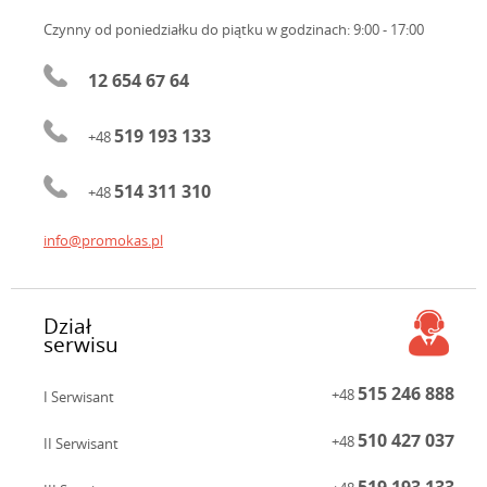
Czynny od poniedziałku do piątku
w godzinach: 9:00 - 17:00
12 654 67 64
519 193 133
+48
514 311 310
+48
info@promokas.pl
Dział
serwisu
515 246 888
+48
I Serwisant
510 427 037
+48
II Serwisant
519 193 133