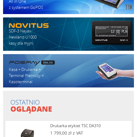
All in One
z systemem GoPOS
SDF-3 Nayax
Newland U1000
kasy dla myjni
Kasa + Drukarka +
Terminal Płatniczy =
Kasoterminal
OSTATNIO
OGLĄDANE
Drukarka etykiet TSC DA310
1 799,00 zł z VAT