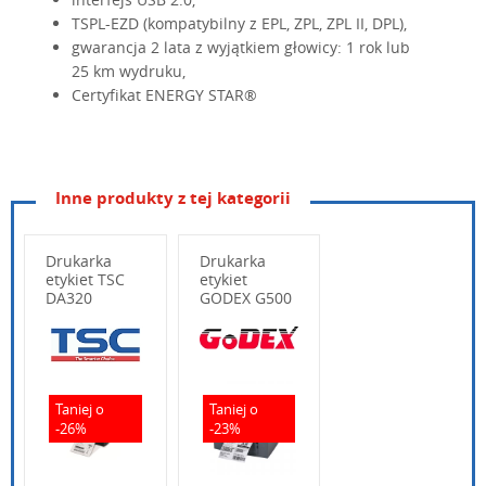
TSPL-EZD (kompatybilny z EPL, ZPL, ZPL II, DPL),
gwarancja 2 lata z wyjątkiem głowicy: 1 rok lub
25 km wydruku,
Certyfikat ENERGY STAR®
Inne produkty z tej kategorii
Rodzaj druku:
termiczny
Rozdzielczość:
300 dpi
Drukarka
Drukarka
Prędkość druku:
etykiet TSC
etykiet
do 120 mm/s
DA320
GODEX G500
Max. szerokość etykiety:
114 mm
Szerokość głowicy
4 cale
Wpisz poniżej swoje pytanie
Waga:
1,50 kg
Taniej o
Taniej o
Wymiary:
172x165x195 mm
-26%
-23%
16 MB SDRAM, 8 MB
Pamięć:
Flash