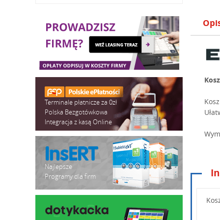
Opi
Kosz
Kosz
Terminale płatnicze za 0zł
Polska Bezgotówkowa
Ułat
Integracja z kasą Online
Wymi
Najlepsze
In
Programy dla firm
Wpisz po
Kos