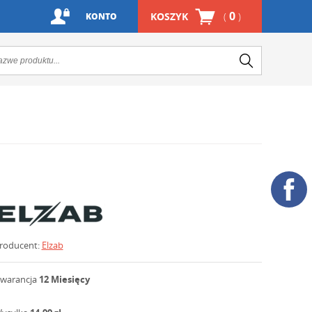
0
KOSZYK
(
)
KONTO
roducent:
Elzab
warancja
12 Miesięcy