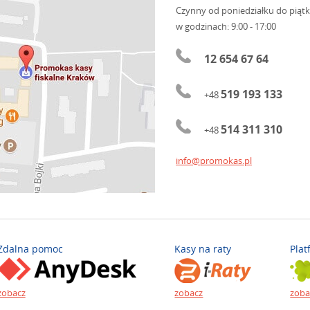
Czynny od poniedziałku do piąt
w godzinach: 9:00 - 17:00
12 654 67 64
519 193 133
+48
514 311 310
+48
info@promokas.pl
Zdalna pomoc
Kasy na raty
Plat
zobacz
zobacz
zoba