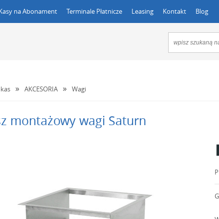
Kasy na Abonament
Terminale Płatnicze
Leasing
Kontakt
Blog
kas
AKCESORIA
Wagi
z montażowy wagi Saturn
P
G