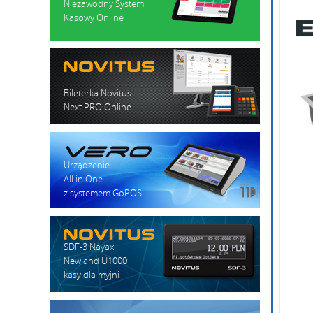
Niezawodny System
Kasowy Online
Bileterka Novitus
Wpisz k
Next PRO Online
Urządzenie
All in One
z systemem GoPOS
SDF-3 Nayax
Newland U1000
kasy dla myjni