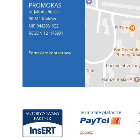
PROMOKAS
ul. Jakuba Bojki 2
30-611 Kraków
NIP 9442081922
REGON 121178891
Formularz kontaktowy
Terminale płatnicze
zobacz