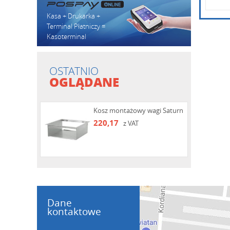
Kasa + Drukarka +
Terminal Płatniczy =
Kasoterminal
OSTATNIO
OGLĄDANE
Kosz montażowy wagi Saturn
220,17
z VAT
Dane
kontaktowe