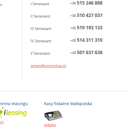
515 246 888
+48
I Serwisant
ku
510 427 037
+48
II Serwisant
519 193 133
+48
III Serwisant
514 311 310
+48
IV Serwisant
507 637 638
+48
V Serwisant
serwis@promokas.pl
forma leasingu
Kasy fiskalne Małopolska
cz
zobacz