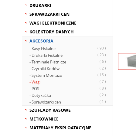
DRUKARKI
SPRAWDZARKI CEN
WAGI ELEKTRONICZNE
KOLEKTORY DANYCH
AKCESORIA
( 90 )
- Kasy Fiskalne
( 23 )
- Drukarki Fiskalne
( 6 )
- Terminale Płatnicze
( 2 )
- Czytniki Kodów
( 15 )
- System Montażu
( 7 )
- Wagi
( 8 )
- POS
( 2 )
- Dotykačka
( 1 )
- Sprawdzarki cen
SZUFLADY KASOWE
METKOWNICE
MATERIAŁY EKSPLOATACYJNE