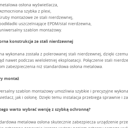
metalowa osłona wyświetlacza,
wzmocniona szybka z plexi,
śruby montażowe ze stali nierdzewnej,
podkładki uszczelniające EPDM/stal nierdzewna,
uniwersalny szablon montażowy.
rna konstrukcja ze stali nierdzewnej
na wykonana została z polerowanej stali nierdzewnej, dzięki czemu
ąd nawet podczas wieloletniej eksploatacji. Połączenie stali nier
om zabezpieczenia niż standardowa osłona metalowa.
wy montaż
ersalny szablon montażowy umożliwia szybkie i precyzyjne wyko
ietlacz, jak i osłonę. Dzięki temu instalacja przebiega sprawnie i
zego warto wybrać wersję z szybką ochronną?
dardowa metalowa osłona skutecznie zabezpiecza urządzenie prze