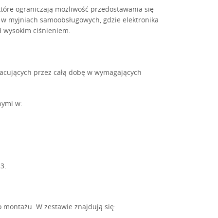
óre ograniczają możliwość przedostawania się
 w myjniach samoobsługowych, gdzie elektronika
d wysokim ciśnieniem.
racujących przez całą dobę w wymagających
nymi w:
3.
montażu. W zestawie znajdują się: