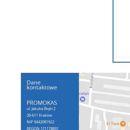
Dane
kontaktowe
PROMOKAS
ul. Jakuba Bojki 2
30-611 Kraków
NIP 9442081922
REGON 121178891