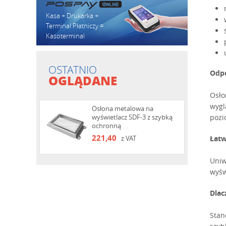
Kasa + Drukarka +
Terminal Płatniczy =
Kasoterminal
OSTATNIO
Odpo
OGLĄDANE
Osło
wygl
Osłona metalowa na
wyświetlacz SDF-3 z szybką
pozi
ochronną
221,40
z VAT
Łat
Uniw
wyśw
Dlac
Stan