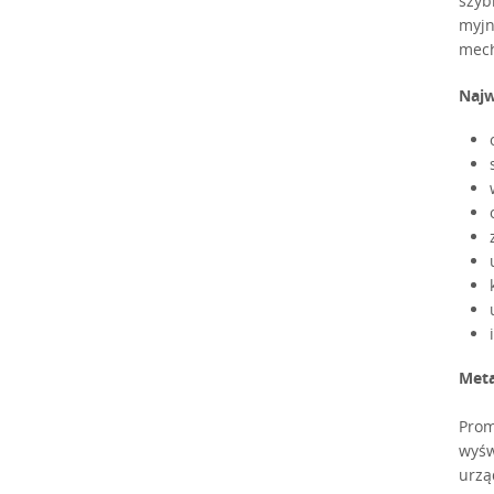
szyb
myjn
mech
Najw
Meta
Prom
wyśw
urzą