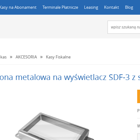
Kasy na Abonament
Terminale Płatnicze
Leasing
Kontakt
Blog
kas
AKCESORIA
Kasy Fiskalne
ona metalowa na wyświetlacz SDF-3 z
P
W