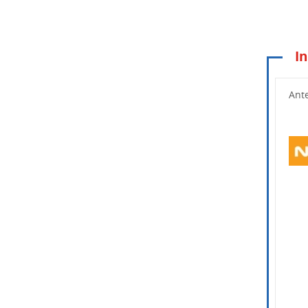
In
Wpisz po
Ant
Wpisz k