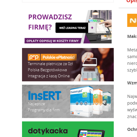
Opi
Maks
Meta
samo
nier
Terminale płatnicze za 0zł
Polska Bezgotówkowa
szyb
Integracja z kasą Online
Wzmo
Najw
podw
Najlepsze
wyśw
Programy dla firm
znac
Ochr