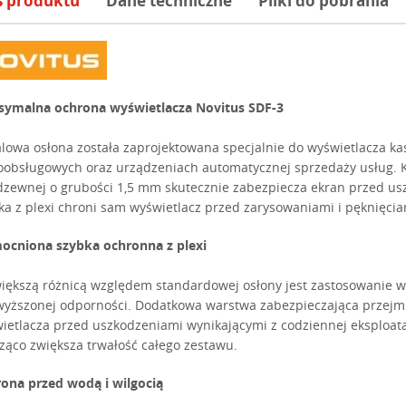
s produktu
Dane techniczne
Pliki do pobrania
ymalna ochrona wyświetlacza Novitus SDF-3
lowa osłona została zaprojektowana specjalnie do wyświetlacza k
obsługowych oraz urządzeniach automatycznej sprzedaży usług. K
dzewnej o grubości 1,5 mm skutecznie zabezpiecza ekran przed u
ka z plexi chroni sam wyświetlacz przed zarysowaniami i pęknięcia
cniona szybka ochronna z plexi
iększą różnicą względem standardowej osłony jest zastosowanie w
yższonej odporności. Dodatkowa warstwa zabezpieczająca przejmu
ietlacza przed uszkodzeniami wynikającymi z codziennej eksploat
ząco zwiększa trwałość całego zestawu.
ona przed wodą i wilgocią