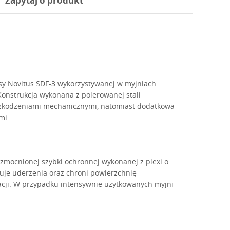
Zapytaj o produkt
asy Novitus SDF-3 wykorzystywanej w myjniach
onstrukcja wykonana z polerowanej stali
szkodzeniami mechanicznymi, natomiast dodatkowa
mi.
zmocnionej szybki ochronnej wykonanej z plexi o
je uderzenia oraz chroni powierzchnię
acji. W przypadku intensywnie użytkowanych myjni