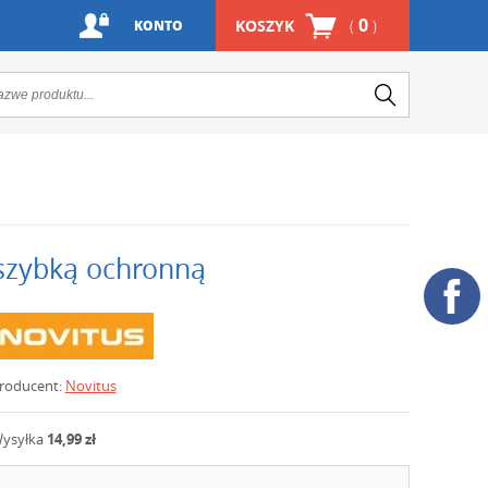
0
KOSZYK
(
)
KONTO
 szybką ochronną
roducent:
Novitus
ysyłka
14,99 zł