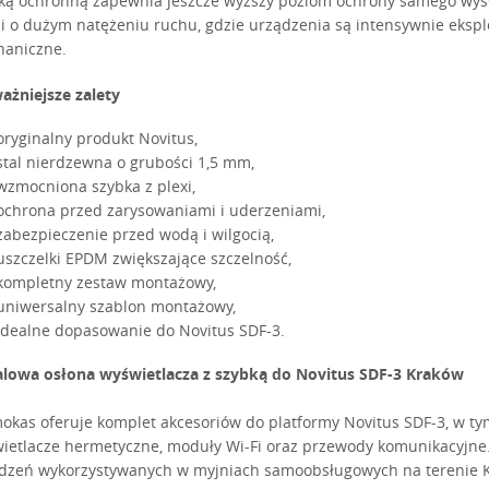
ką ochronną zapewnia jeszcze wyższy poziom ochrony samego wyświ
i o dużym natężeniu ruchu, gdzie urządzenia są intensywnie eksp
aniczne.
ażniejsze zalety
oryginalny produkt Novitus,
stal nierdzewna o grubości 1,5 mm,
wzmocniona szybka z plexi,
ochrona przed zarysowaniami i uderzeniami,
zabezpieczenie przed wodą i wilgocią,
uszczelki EPDM zwiększające szczelność,
kompletny zestaw montażowy,
uniwersalny szablon montażowy,
idealne dopasowanie do Novitus SDF-3.
lowa osłona wyświetlacza z szybką do Novitus SDF-3 Kraków
okas oferuje komplet akcesoriów do platformy Novitus SDF-3, w ty
ietlacze hermetyczne, moduły Wi-Fi oraz przewody komunikacyjne
dzeń wykorzystywanych w myjniach samoobsługowych na terenie Kra