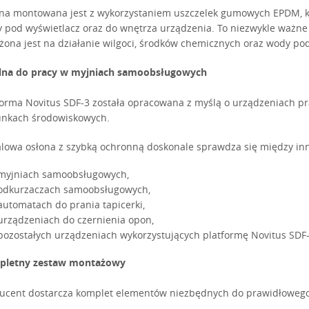
na montowana jest z wykorzystaniem uszczelek gumowych EPDM, kt
 pod wyświetlacz oraz do wnętrza urządzenia. To niezwykle ważne
żona jest na działanie wilgoci, środków chemicznych oraz wody po
lna do pracy w myjniach samoobsługowych
forma Novitus SDF-3 została opracowana z myślą o urządzeniach p
nkach środowiskowych.
lowa osłona z szybką ochronną doskonale sprawdza się między in
myjniach samoobsługowych,
odkurzaczach samoobsługowych,
automatach do prania tapicerki,
urządzeniach do czernienia opon,
pozostałych urządzeniach wykorzystujących platformę Novitus SDF-
pletny zestaw montażowy
ucent dostarcza komplet elementów niezbędnych do prawidłowego 