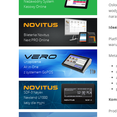
Niezawodny System
Osło
Kasowy Online
wody
nara
Idea
Bileterka Novitus
Plat
Next PRO Online
waru
Meta
Urządzenie
All in One
z systemem GoPOS
SDF-3 Nayax
Newland U1000
Kom
kasy dla myjni
Prod