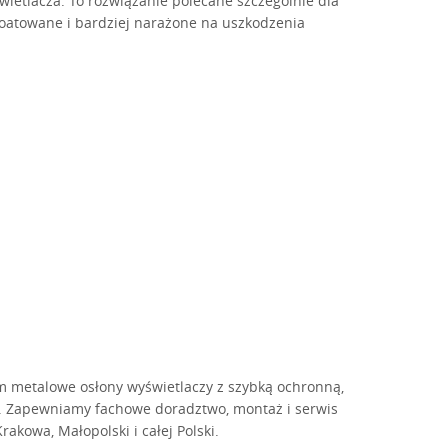
etlacza. To rozwiązanie polecane szczególnie dla
loatowane i bardziej narażone na uszkodzenia
m metalowe osłony wyświetlaczy z szybką ochronną,
. Zapewniamy fachowe doradztwo, montaż i serwis
kowa, Małopolski i całej Polski.