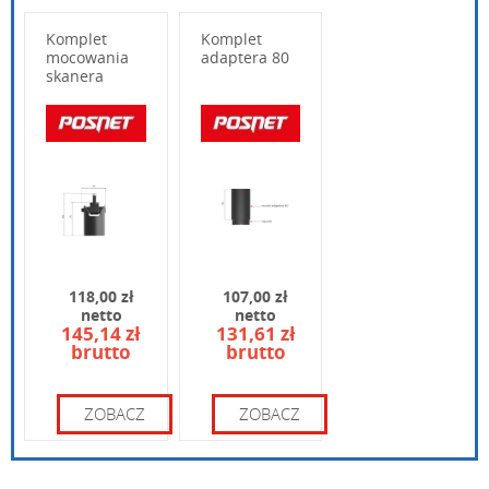
Komplet
Komplet
mocowania
adaptera 80
skanera
kodów
Wpisz poniżej swoje pytanie
118,00 zł
107,00 zł
netto
netto
145,14 zł
131,61 zł
brutto
brutto
Wpisz kod widoczny na obrazku:
ZOBACZ
ZOBACZ