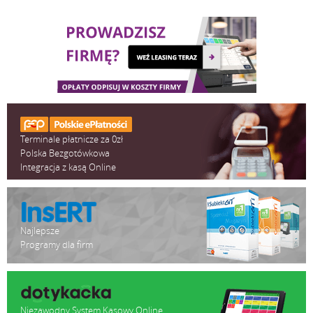
Terminale płatnicze za 0zł
Polska Bezgotówkowa
Integracja z kasą Online
Najlepsze
Programy dla firm
Niezawodny System Kasowy Online