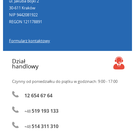
ul. Jakuba Bojki 2
30-611 Kraków
NIP 9442081922
REGON 121178891
Formularz kontaktowy
Dział
handlowy
Czynny od poniedziałku do piątku
w godzinach: 9:00 - 17:00
12 654 67 64
519 193 133
+48
514 311 310
+48