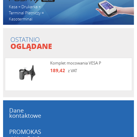
Kasa + Drukarka +
Terminal Płatniczy =
Kasoterminal
OSTATNIO
OGLĄDANE
Komplet mocowania VESA P
189,42
z VAT
Dane
kontaktowe
PROMOKAS