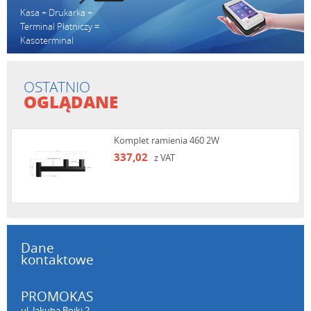
Kasa + Drukarka +
Terminal Płatniczy =
Kasoterminal
OSTATNIO
OGLĄDANE
Komplet ramienia 460 2W
337,02
z VAT
Dane
kontaktowe
PROMOKAS
ul. Jakuba Bojki 2