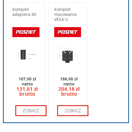
Komplet
Komplet
adaptera 80
mocowania
VESA U
Wpisz poniżej swoje pytanie
107,00 zł
166,00 zł
netto
netto
131,61 zł
204,18 zł
brutto
brutto
Wpisz kod widoczny na obrazku:
ZOBACZ
ZOBACZ