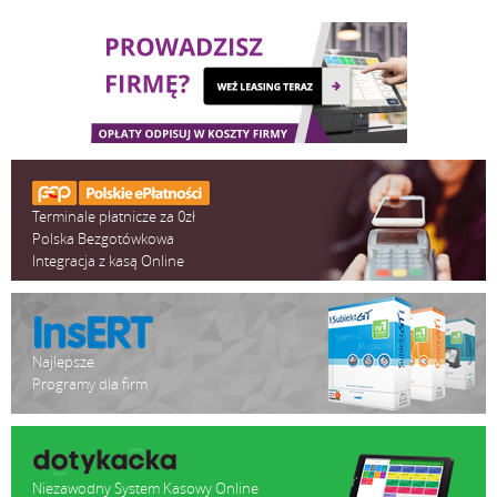
Terminale płatnicze za 0zł
Polska Bezgotówkowa
Integracja z kasą Online
Najlepsze
Programy dla firm
Niezawodny System Kasowy Online