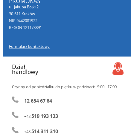
PROMOKAS
ul. Jakuba Bojki 2
30-611 Kraków
NIP 9442081922
REGON 121178891
Formularz kontaktowy
Dział
handlowy
Czynny od poniedziałku do piątku
w godzinach: 9:00 - 17:00
12 654 67 64
519 193 133
+48
514 311 310
+48