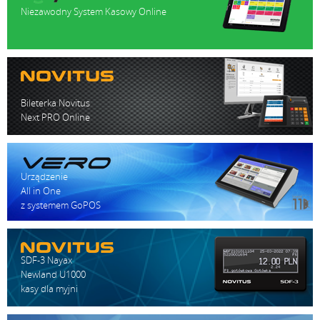
Niezawodny System Kasowy Online
służba
logist
Bileterka Novitus
Next PRO Online
Urządzenie
All in One
z systemem GoPOS
SDF-3 Nayax
Newland U1000
kasy dla myjni