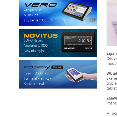
Urządzenie
All in One
z systemem GoPOS
SDF-3 Nayax
Newland U1000
kasy dla myjni
Łączn
Dedyk
moduł
Wbud
Kasa + Drukarka +
Skane
Terminal Płatniczy =
trybi
Kasoterminal
tablet
Zaawa
Posne
po