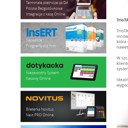
Terminale płatnicze za 0zł
Polska Bezgotówkowa
Integracja z kasą Online
TrioT
TrioTA
innow
Najlepsze
która
Programy dla firm
nawet
W szc
klien
syste
Niezawodny System
Kasowy Online
Ideal
wygod
Bileterka Novitus
Next PRO Online