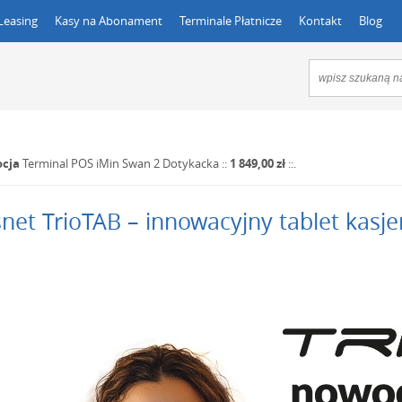
Leasing
Kasy na Abonament
Terminale Płatnicze
Kontakt
Blog
cja
Terminal POS iMin Swan 2 Dotykacka
::
1 849,00 zł
::.
net TrioTAB – innowacyjny tablet kasje