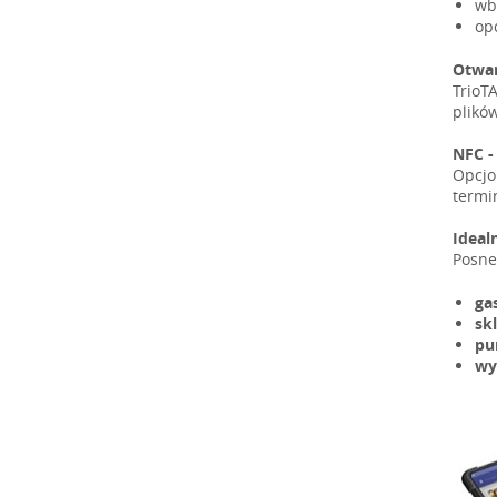
wb
op
Otwar
TrioT
plikó
NFC -
Opcjo
termi
Ideal
Posne
ga
sk
pu
wy