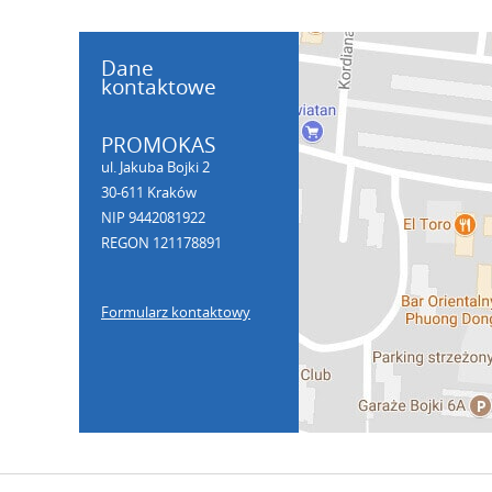
Dane
kontaktowe
PROMOKAS
ul. Jakuba Bojki 2
30-611 Kraków
NIP 9442081922
REGON 121178891
Formularz kontaktowy