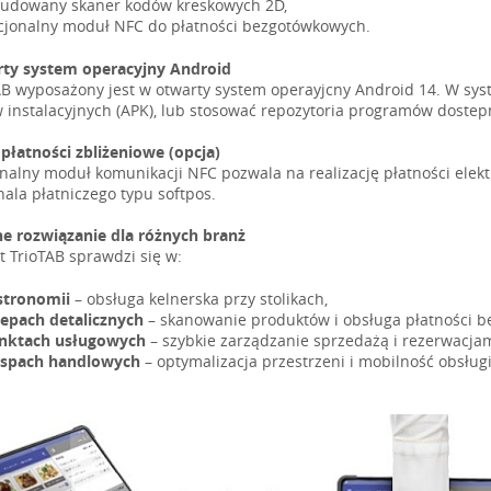
udowany skaner kodów kreskowych 2D,
cjonalny moduł NFC do płatności bezgotówkowych.
ty system operacyjny Android
AB wyposażony jest w otwarty system operayjcny Android 14. W sy
w instalacyjnych (APK), lub stosować repozytoria programów dostep
 płatności zbliżeniowe (opcja)
nalny moduł komunikacji NFC pozwala na realizację płatności ele
nala płatniczego typu softpos.
ne rozwiązanie dla różnych branż
t TrioTAB sprawdzi się w:
stronomii
– obsługa kelnerska przy stolikach,
lepach detalicznych
– skanowanie produktów i obsługa płatności 
nktach usługowych
– szybkie zarządzanie sprzedażą i rezerwacjam
spach handlowych
– optymalizacja przestrzeni i mobilność obsługi