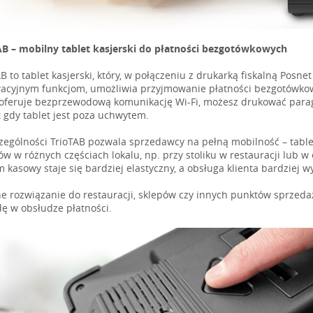
AB – mobilny tablet kasjerski do płatności bezgotówkowych
B to tablet kasjerski, który, w połączeniu z drukarką fiskalną Posn
acyjnym funkcjom, umożliwia przyjmowanie płatności bezgotówkow
 oferuje bezprzewodową komunikację Wi-Fi, możesz drukować parag
 gdy tablet jest poza uchwytem.
zególności TrioTAB pozwala sprzedawcy na pełną mobilność – table
tów w różnych częściach lokalu, np. przy stoliku w restauracji lub 
m kasowy staje się bardziej elastyczny, a obsługa klienta bardziej 
ne rozwiązanie do restauracji, sklepów czy innych punktów sprzedaż
ę w obsłudze płatności.