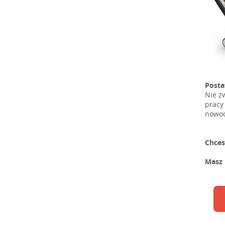
Posta
Nie z
pracy
nowoc
Chces
Masz 