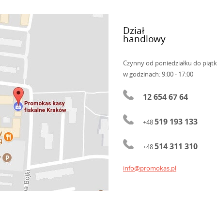
Dział
handlowy
Czynny od poniedziałku do piąt
w godzinach: 9:00 - 17:00
12 654 67 64
519 193 133
+48
514 311 310
+48
info@promokas.pl