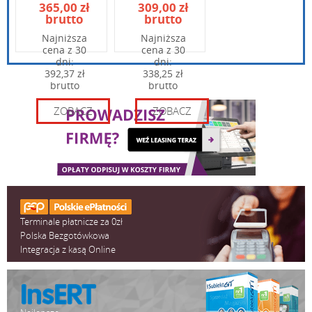
Wpisz kod widoczny na obrazku:
365,00 zł
309,00 zł
brutto
brutto
Najniższa
Najniższa
cena z 30
cena z 30
dni:
dni:
392,37 zł
338,25 zł
brutto
brutto
ZOBACZ
ZOBACZ
Terminale płatnicze za 0zł
Polska Bezgotówkowa
Integracja z kasą Online