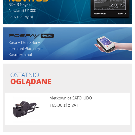
SDF-3 Nayax
Newland U1000
kasy dla myjni
Kasa + Drukarka +
Terminal Płatniczy =
Kasoterminal
OSTATNIO
OGLĄDANE
Metkownica SATO JUDO
165,00 zł z VAT