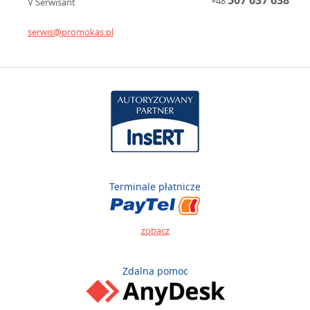
507 637 638
+48
V Serwisant
serwis@promokas.pl
Terminale płatnicze
zobacz
Zdalna pomoc