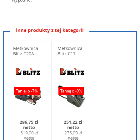
Inne produkty z tej kategorii
wymiana_rolki.jpg
pobierz
Szerokość
50 mm
Wymiana rolki tuszującej w metkownicy Sato
Metkownica
Metkownica
Długość
Judo
245 mm
Blitz C20A
Blitz C17
Wysokość
123,5 mm
Waga
280 g (bez etykiet)
Wpisz poniżej swoje pytanie
Kolor obudowy
czarny
Taniej o -7%
Taniej o -9%
Rrozmiar czcionki
4,5 ~ 5,0 mm
Ilość znaków w rzędzie
od 6 do 10 znaków
296,75 zł
251,22 zł
netto
netto
319,00 zł
275,00 zł
netto
netto