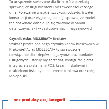
To urządzenie stworzone dla firm, które oczekują
sprawnej obsługi klientów i niezawodności każdego
dnia. Połączenie wysokiej szybkości odczytu, trwałej
konstrukcji oraz wygodnej obsługi sprawia, że model
ten doskonale odnajduje się zarówno w handlu
detalicznym, jak i w zastosowaniach magazynowych.
Czytnik Aclas MD2250AT+ Kraków
Szukasz profesjonalnego czytnika kodów kreskowych w
Krakowie? Aclas MD2250AT+ to sprawdzone
rozwiązanie dla sklepów, magazynów oraz punktów
usługowych. Oferujemy sprzedaż, konfigurację oraz
integrację z systemami POS, kasami fiskalnymi i
drukarkami fiskalnymi na terenie Krakowa oraz całej
Małopolski.
Inne produkty z tej kategorii
Model
MD2250AT+
aclas_md2250_skrocona_instrukcja_obslugi_pl_17.12.2012.p