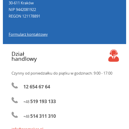
30-611 Kraków
NIP 9442081922
REGON 121178891
Formularz kontaktowy
Dział
handlowy
Czynny od poniedziałku do piątku
w godzinach: 9:00 - 17:00
12 654 67 64
519 193 133
+48
514 311 310
+48
info@promokas.pl