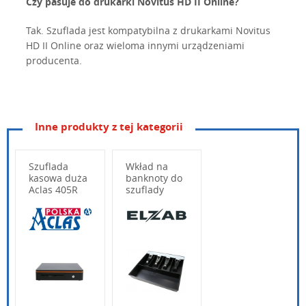
Czy pasuje do drukarki Novitus HD II Online?
Tak. Szuflada jest kompatybilna z drukarkami Novitus
HD II Online oraz wieloma innymi urządzeniami
producenta.
Inne produkty z tej kategorii
Szuflada
Wkład na
kasowa duża
banknoty do
Aclas 405R
szuflady
średniej ELZ-
350
Wpisz poniżej swoje pytanie