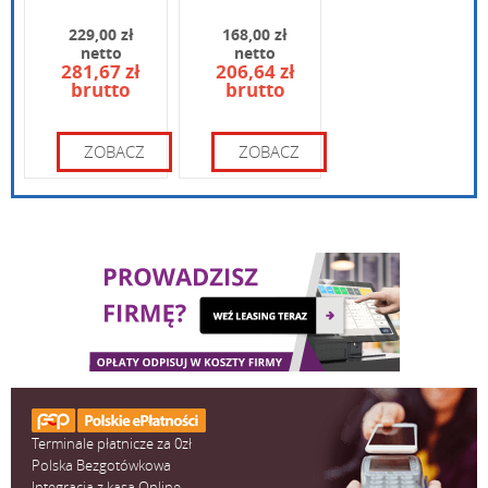
229,00 zł
168,00 zł
netto
netto
281,67 zł
206,64 zł
brutto
brutto
Wpisz kod widoczny na obrazku:
ZOBACZ
ZOBACZ
Terminale płatnicze za 0zł
Polska Bezgotówkowa
Integracja z kasą Online