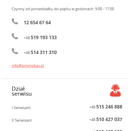
Czynny od poniedziałku do piątku
w godzinach: 9:00 - 17:00
12 654 67 64
519 193 133
+48
514 311 310
+48
info@promokas.pl
Dział
serwisu
515 246 888
+48
I Serwisant
510 427 037
+48
II Serwisant