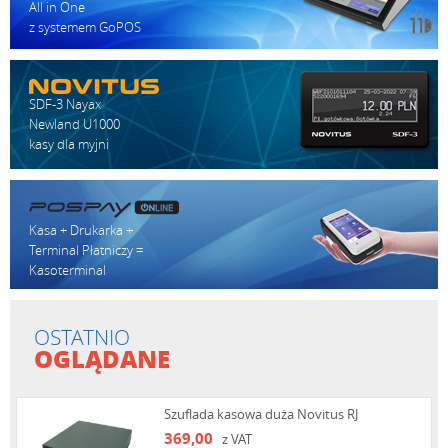
All in One
z systemem GoPOS
SDF-3 Nayax
Newland U1000
kasy dla myjni
Kasa + Drukarka +
Terminal Płatniczy =
Kasoterminal
OSTATNIO
OGLĄDANE
Szuflada kasowa duża Novitus RJ
369,00
z VAT