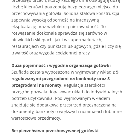
przedsiębiorcach, którzy każdego dnia obsługują dużą
liczbę klientów i potrzebują bezpiecznego miejsca do
przechowywania gotówki. Solidna stalowa konstrukcja
zapewnia wysoką odporność na intensywną
eksploatację oraz wieloletnią niezawodność. To
rozwiązanie doskonale sprawdza się zarówno w
niewielkich sklepach, jak i w supermarketach,
restauracjach czy punktach usługowych, gdzie liczy się
trwałość oraz wygoda codziennej pracy.
Duża pojemność i wygodna organizacja gotówki
Szuflada została wyposażona w wyjmowany wkład z
5
regulowanymi przegrodami na banknoty oraz 8
przegrodami na monety
. Regulacja szerokości
przegród pozwala dopasować układ do indywidualnych
potrzeb użytkownika. Pod wyjmowanym wkładem
znajduje się dodatkowa przestrzeń przeznaczona na
dokumenty, banknoty o większych nominałach lub inne
wartościowe przedmioty.
Bezpieczeństwo przechowywanej gotówki