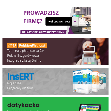
Terminale płatnicze za 0zł
Polska Bezgotówkowa
Integracja z kasą Online
Najlepsze
Programy dla firm