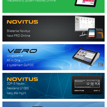
Niezawodny System Kasowy Online
Bileterka Novitus
Next PRO Online
Urządzenie
All in One
z systemem GoPOS
SDF-3 Nayax
Newland U1000
kasy dla myjni