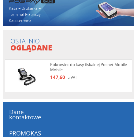
Kasa + Drukarka +
Terminal Płatniczy =
Kasoterminal
OSTATNIO
OGLĄDANE
Pokrowiec do kasy fiskalnej Posnet Mobile
Mobile
147,60
z VAT
Dane
kontaktowe
PROMOKAS