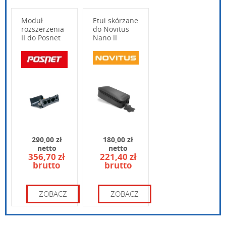
Moduł
Etui skórzane
rozszerzenia
do Novitus
II do Posnet
Nano II
Ergo
Wpisz poniżej swoje pytanie
290,00 zł
180,00 zł
netto
netto
356,70 zł
221,40 zł
brutto
brutto
Wpisz kod widoczny na obrazku:
ZOBACZ
ZOBACZ