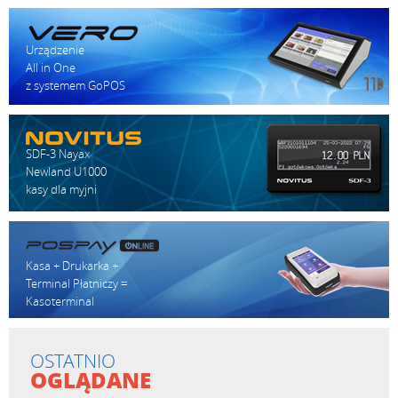
Urządzenie
All in One
z systemem GoPOS
SDF-3 Nayax
Newland U1000
kasy dla myjni
Kasa + Drukarka +
Terminal Płatniczy =
Kasoterminal
OSTATNIO
OGLĄDANE