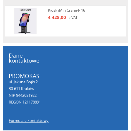
Kiosk iMin Crane-F 16
4 428,00
z VAT
Dane
kontaktowe
PROMOKAS
ul. Jakuba Bojki 2
30-611 Kraków
NIP 9442081922
REGON 121178891
Formularz kontaktowy