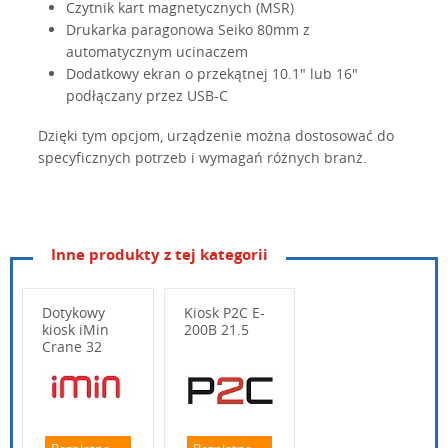
Czytnik kart magnetycznych (MSR)
Drukarka paragonowa Seiko 80mm z
automatycznym ucinaczem
Dodatkowy ekran o przekątnej 10.1" lub 16"
podłączany przez USB-C
Dzięki tym opcjom, urządzenie można dostosować do
specyficznych potrzeb i wymagań różnych branż.
Inne produkty z tej kategorii
iMin Crane 16"
Kiosk
Octa-Core (Dual-Core Arm Cortex-A78
Procesor
Dotykowy
Kiosk P2C E-
kiosk iMin
200B 21.5
4GB RAM + 64GB ROM 8GB RAM + 1
Pamięć
Crane 32
Android 13, 64 bit
System
Wpisz poniżej swoje pytanie
16"
Przekątna panelu
Ekran 16” : 1920 x 1200
Rozdzielczość