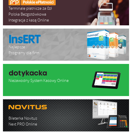
Terminale płatnicze za 0zł
Polska Bezgotówkowa
Integracja z kasą Online
Najlepsze
Programy dla firm
Niezawodny System Kasowy Online
Bileterka Novitus
Next PRO Online