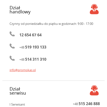
Dział
handlowy
Czynny od poniedziałku do piątku
w godzinach: 9:00 - 17:00
12 654 67 64
519 193 133
+48
514 311 310
+48
info@promokas.pl
Dział
serwisu
515 246 888
+48
I Serwisant