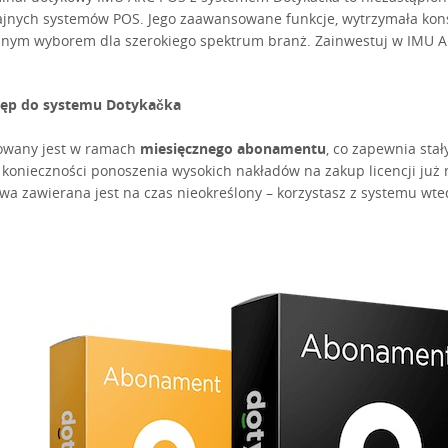
jnych systemów POS. Jego zaawansowane funkcje, wytrzymała kons
lnym wyborem dla szerokiego spektrum branż. Zainwestuj w IMU ARC
ęp do systemu Dotykačka
owany jest w ramach
miesięcznego abonamentu
, co zapewnia sta
 konieczności ponoszenia wysokich nakładów na zakup licencji już n
a zawierana jest na czas nieokreślony – korzystasz z systemu wted