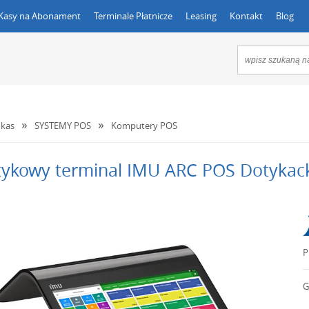
Kasy na Abonament
Terminale Płatnicze
Leasing
Kontakt
Blog
kas
SYSTEMY POS
Komputery POS
ykowy terminal IMU ARC POS Dotykac
P
G