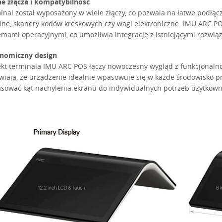
ne złącza i kompatybilność
inal został wyposażony w wiele złączy, co pozwala na łatwe podłącz
alne, skanery kodów kreskowych czy wagi elektroniczne. IMU ARC P
emami operacyjnymi, co umożliwia integrację z istniejącymi rozwiąz
nomiczny design
ekt terminala IMU ARC POS łączy nowoczesny wygląd z funkcjonaln
wiają, że urządzenie idealnie wpasowuje się w każde środowisko 
sować kąt nachylenia ekranu do indywidualnych potrzeb użytkown