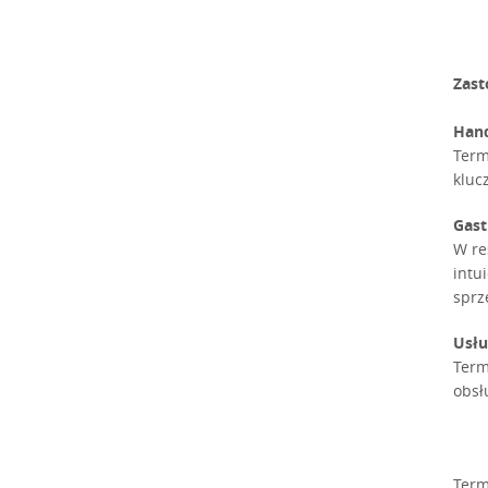
Zast
Hand
Term
kluc
Gas
W re
intu
sprz
Usłu
Term
obsł
Term