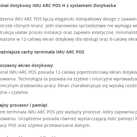
inal dotykowy IMU ARC POS H z systemem Dotykacka
dzenia IMU ARC POS łączą elegancki, kompaktowy design z zaawans
otrzeb różnych branż. Jeśli stanowisko sprzedażowe nie wymaga w
trukcja ułatwi proces instalacji oraz zapewni estetyczne, minimali
sażone w 12-calowy ekran dotykowy dla obsługi oraz 8-calowy ekran
ażniejsze cechy terminala IMU ARC POS
oczesny ekran dotykowy
inal IMU ARC POS posiada 12-calowy pojemnościowy ekran dotykow
kowania. Technologia ta pozwala na szybkie i intuicyjne wprowadza
micznym środowisku pracy. Ekran charakteryzuje się wysoką rozdzi
źne i czytelne.
jny procesor i pamięć
em terminala IMU ARC POS jest wydajny procesor, który zapewnia 
kowaniu. Urządzenie posiada również wystarczającą ilość pamięc
kacji POS oraz szybkie przetwarzanie danych.