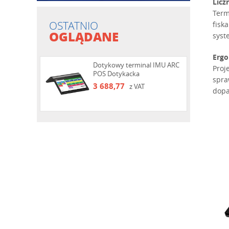
Licz
Term
OSTATNIO
fisk
OGLĄDANE
syst
Ergo
Dotykowy terminal IMU ARC
Proj
POS Dotykacka
spra
3 688,77
z VAT
dopa