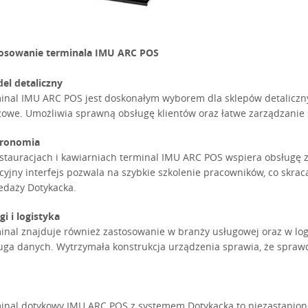
osowanie terminala IMU ARC POS
el detaliczny
inal IMU ARC POS jest doskonałym wyborem dla sklepów detaliczn
zowe. Umożliwia sprawną obsługę klientów oraz łatwe zarządzani
tronomia
stauracjach i kawiarniach terminal IMU ARC POS wspiera obsługę 
icyjny interfejs pozwala na szybkie szkolenie pracowników, co skr
edaży Dotykacka.
gi i logistyka
inal znajduje również zastosowanie w branży usługowej oraz w log
uga danych. Wytrzymała konstrukcja urządzenia sprawia, że spra
inal dotykowy IMU ARC POS z systemem Dotykacka to niezastąpion