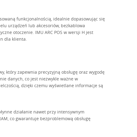
owaną funkcjonalnością, idealnie dopasowując się
ielu urządzeń lub akcesoriów, bezkablowa
styczne otoczenie. IMU ARC POS w wersji H jest
 dla klienta.
y, który zapewnia precyzyjną obsługę oraz wygodę
nie danych, co jest niezwykle ważne w
elczością, dzięki czemu wyświetlane informacje są
płynne działanie nawet przy intensywnym
i RAM, co gwarantuje bezproblemową obsługę