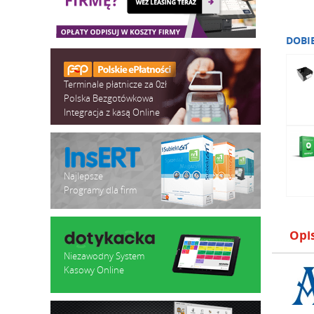
DOBI
Terminale płatnicze za 0zł
Polska Bezgotówkowa
Integracja z kasą Online
Najlepsze
Programy dla firm
Opi
Niezawodny System
Kasowy Online