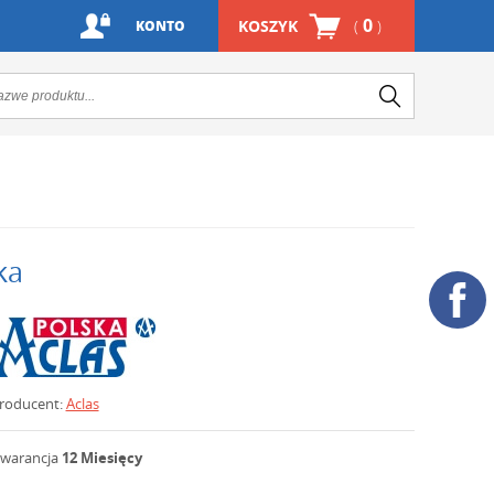
0
KOSZYK
(
)
KONTO
ka
roducent:
Aclas
warancja
12 Miesięcy