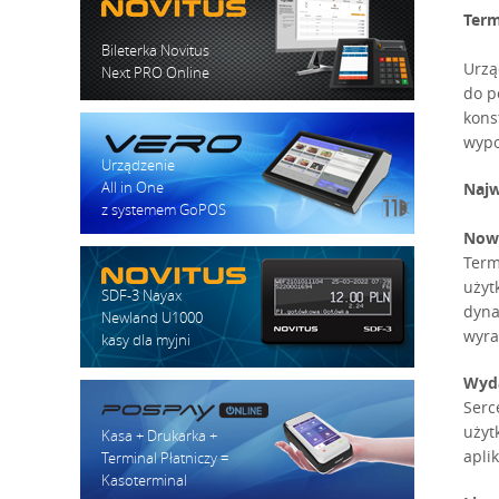
Term
Bileterka Novitus
Urzą
Next PRO Online
do p
kons
wypo
Urządzenie
All in One
Najw
z systemem GoPOS
Now
Term
użyt
SDF-3 Nayax
dyna
Newland U1000
wyra
kasy dla myjni
Wyda
Serc
użyt
Kasa + Drukarka +
apli
Terminal Płatniczy =
Kasoterminal