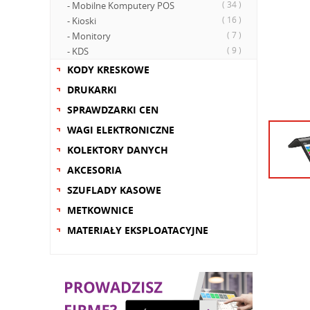
( 34 )
- Mobilne Komputery POS
( 16 )
- Kioski
( 7 )
- Monitory
( 9 )
- KDS
KODY KRESKOWE
DRUKARKI
SPRAWDZARKI CEN
WAGI ELEKTRONICZNE
KOLEKTORY DANYCH
AKCESORIA
SZUFLADY KASOWE
METKOWNICE
MATERIAŁY EKSPLOATACYJNE