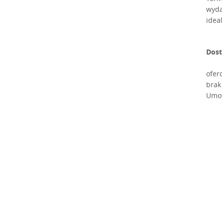
wyda
idea
Dost
ofer
brak
Umow