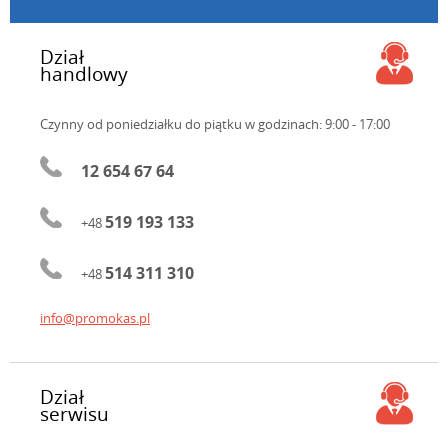
Dział
handlowy
Czynny od poniedziałku do piątku
w godzinach: 9:00 - 17:00
12 654 67 64
519 193 133
+48
514 311 310
+48
info@promokas.pl
Dział
serwisu