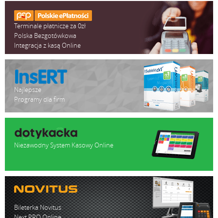
Metaliczny
Kolor
Drugi ekran:
Terminale płatnicze za 0zł
Opcje
10.1”1280×800 10
Polska Bezgotówkowa
Integracja z kasą Online
Najlepsze
Programy dla firm
Niezawodny System Kasowy Online
Bileterka Novitus
Next PRO Online