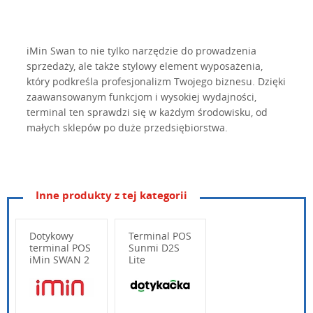
iMin Swan to nie tylko narzędzie do prowadzenia
sprzedaży, ale także stylowy element wyposażenia,
który podkreśla profesjonalizm Twojego biznesu. Dzięki
zaawansowanym funkcjom i wysokiej wydajności,
terminal ten sprawdzi się w każdym środowisku, od
małych sklepów po duże przedsiębiorstwa.
Inne produkty z tej kategorii
Swan
Terminal POS
Octa-Core ARM Cort
Procesor
Dotykowy
Terminal POS
terminal POS
Sunmi D2S
RAM 4GB, ROM 64G
Pamięć
iMin SWAN 2
Lite
Dotykacka
Android 13 iMin OS
System
Wpisz poniżej swoje pytanie
15.6″ , wielodotyk
Przekątna panelu