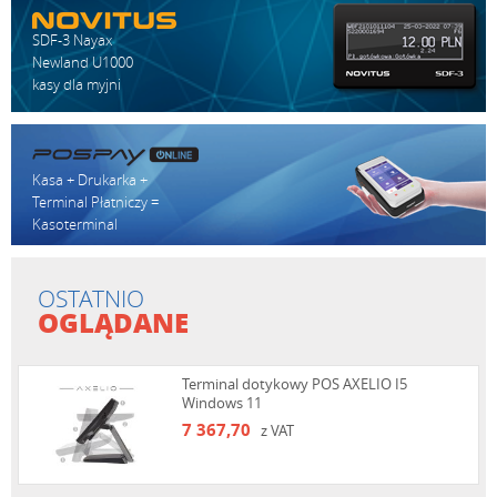
SDF-3 Nayax
Newland U1000
kasy dla myjni
Kasa + Drukarka +
Terminal Płatniczy =
Kasoterminal
OSTATNIO
OGLĄDANE
Terminal dotykowy POS AXELIO I5
Windows 11
7 367,70
z VAT