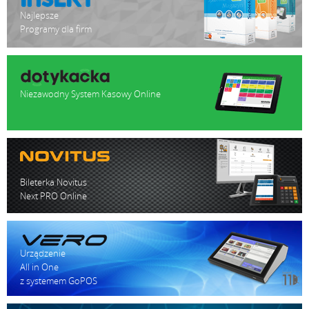
Najlepsze
Zasilanie: 19V 60W
Programy dla firm
Warunki pracy: -10°C~40°C
Kolor: Grafit
Certyfikaty: CE
Niezawodny System Kasowy Online
Bileterka Novitus
Next PRO Online
Urządzenie
All in One
z systemem GoPOS