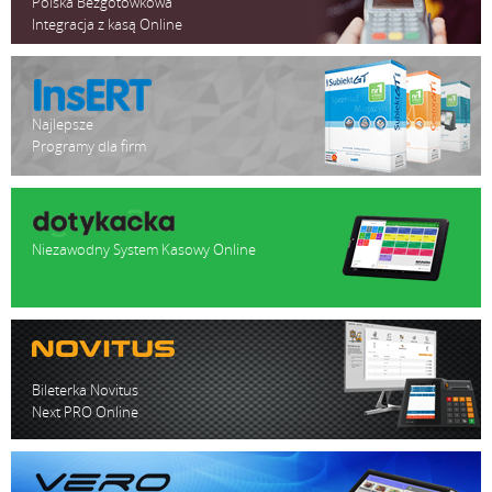
Polska Bezgotówkowa
bezpieczny upadek
1,5 m
Integracja z kasą Online
dostępne interfejesy
USB, KB, RS232
1D: Autodiscrimina
Najlepsze
odczyt kodów
DataBar Composite
Programy dla firm
Stacked; GS1 Data
Niezawodny System Kasowy Online
Bileterka Novitus
Next PRO Online