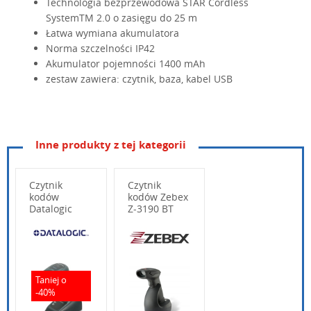
Technologia bezprzewodowa STAR Cordless
SystemTM 2.0 o zasięgu do 25 m
Łatwa wymiana akumulatora
Norma szczelności IP42
Akumulator pojemności 1400 mAh
zestaw zawiera: czytnik, baza, kabel USB
Inne produkty z tej kategorii
rodzaj czytnika
radiowy linear ima
Czytnik
Czytnik
źródło światła
red LED 610 – 650
kodów
kodów Zebex
Datalogic
Z-3190 BT
sposób wyzwalania odczytu
przycisk
QUICKSCAN
QBT2131
Wpisz poniżej swoje pytanie
odległość odczytu
max 700mm
Taniej o
minimalna szer. elementu kodu
0,102 mm (4mil, C
-40%