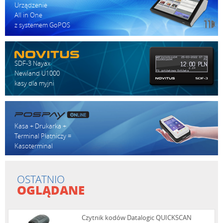
Urządzenie
All in One
z systemem GoPOS
SDF-3 Nayax
Newland U1000
kasy dla myjni
Kasa + Drukarka +
Terminal Płatniczy =
Kasoterminal
OSTATNIO
OGLĄDANE
Czytnik kodów Datalogic QUICKSCAN