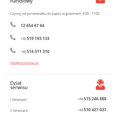
handlowy
Czynny od poniedziałku do piątku
w godzinach: 9:00 - 17:00
12 654 67 64
519 193 133
+48
514 311 310
+48
info@promokas.pl
Dział
serwisu
515 246 888
+48
I Serwisant
510 427 037
+48
II Serwisant