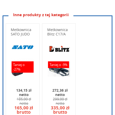
Inne produkty z tej kategorii
Producent
SKY
Model
S16
Metkownica
Metkownica
Rodzaj metkownicy
SATO JUDO
Blitz C17/A
2-rzędowa
Typ zadruku
numeryczna
Rozmiar metki
26x16 mm
Wpisz poniżej swoje pytanie
Znaki specjalne
kg, g, zł, gr, / ,- ,коп, руб, KOD
Taniej o
Taniej o -9%
Ilość znaków w pierwszym rzędzie
-27%
8
Ilośc znaków w drugim rzędzie
8
134,15 zł
272,36 zł
Ilość znaków
16
netto
netto
185,00 zł
299,00 zł
Gwarancja
12 m-cy
netto
netto
Wpisz kod widoczny na obrazku:
165,00 zł
335,00 zł
brutto
brutto