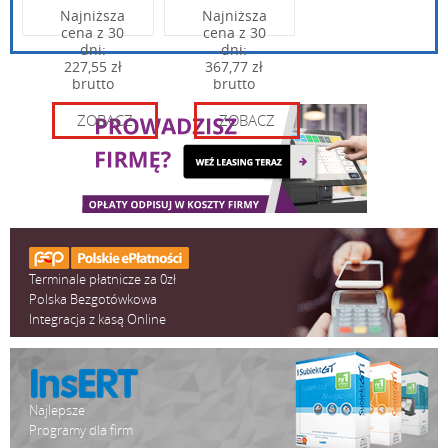
Najniższa
Najniższa
cena z 30
cena z 30
dni:
dni:
227,55 zł
367,77 zł
brutto
brutto
ZOBACZ
ZOBACZ
Terminale płatnicze za 0zł
Polska Bezgotówkowa
Integracja z kasą Online
Najlepsze
Programy dla firm