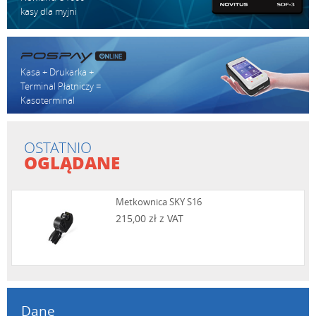
kasy dla myjni
Kasa + Drukarka +
Terminal Płatniczy =
Kasoterminal
OSTATNIO
OGLĄDANE
Metkownica SKY S16
215,00 zł z VAT
Dane