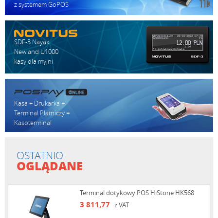
z systemem GoPOS
SDF-3 Nayax
Newland U1000
kasy dla myjni
Kasa + Drukarka +
Terminal Płatniczy =
Kasoterminal
OSTATNIO
OGLĄDANE
Terminal dotykowy POS HiStone HK568
3 811,77
z VAT