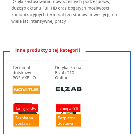
Dzięki zastosowaniu nowoczesnych podzespołów,
dużego ekranu Full HD oraz bogatych możliwości
komunikacyjnych terminal ten stanowi inwestycję na
wiele lat intensywnej pracy.
Inne produkty z tej kategorii
Typ urządzenia
Terminal
Terminal komputerowy
Dotykacka na
dotykowy
Elzab T10
POS AXELIO
Online
Model
HiStone HK568
J6412
Windows 11
Kolorystyka
Czarny / srebrny
Wpisz poniżej swoje pytanie
Gwarancja
36 miesięcy
Taniej o -3%
Taniej o -9%
Bezpłatna
Bezpłatna
dostawa
dostawa