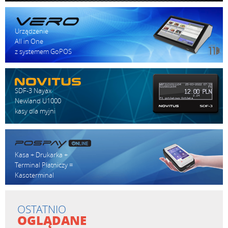
Urządzenie
All in One
z systemem GoPOS
SDF-3 Nayax
Newland U1000
kasy dla myjni
Kasa + Drukarka +
Terminal Płatniczy =
Kasoterminal
OSTATNIO
OGLĄDANE