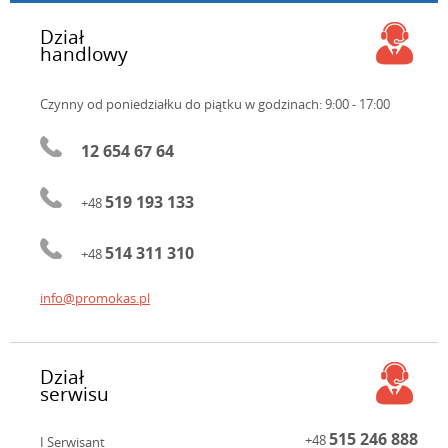
Dział
handlowy
Czynny od poniedziałku do piątku
w godzinach: 9:00 - 17:00
12 654 67 64
519 193 133
+48
514 311 310
+48
info@promokas.pl
Dział
serwisu
515 246 888
+48
I Serwisant