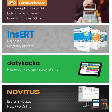
Terminale płatnicze za 0zł
Polska Bezgotówkowa
Integracja z kasą Online
Najlepsze
Programy dla firm
Niezawodny System Kasowy Online
Bileterka Novitus
Next PRO Online