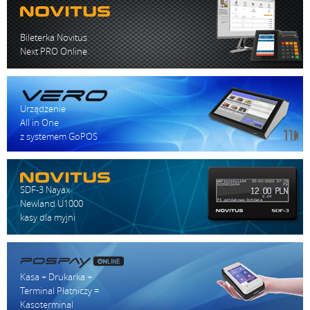
Bileterka Novitus
Next PRO Online
Urządzenie
All in One
z systemem GoPOS
SDF-3 Nayax
Newland U1000
kasy dla myjni
Kasa + Drukarka +
Terminal Płatniczy =
Kasoterminal