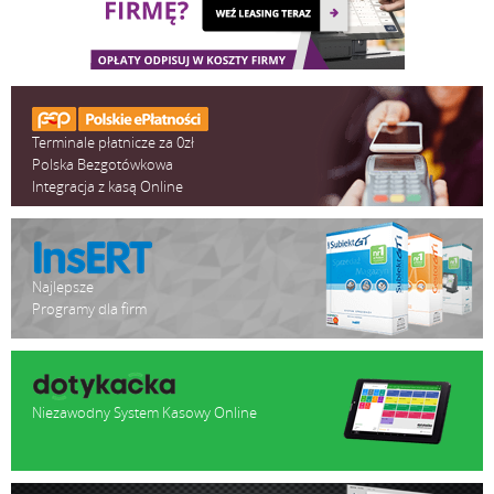
Terminale płatnicze za 0zł
Polska Bezgotówkowa
Integracja z kasą Online
Najlepsze
Programy dla firm
Niezawodny System Kasowy Online