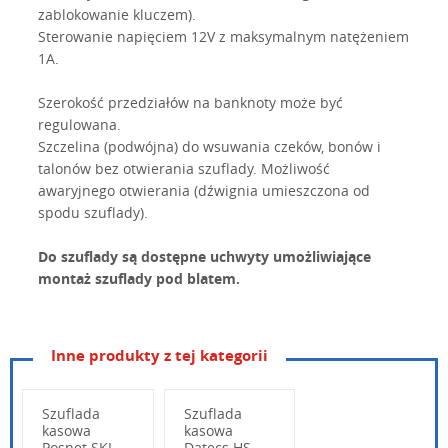
zablokowanie kluczem).
Sterowanie napięciem 12V z maksymalnym natężeniem
1A.
Szerokość przedziałów na banknoty może być
regulowana.
Szczelina (podwójna) do wsuwania czeków, bonów i
talonów bez otwierania szuflady. Możliwość
awaryjnego otwierania (dźwignia umieszczona od
spodu szuflady).
Do szuflady są dostępne uchwyty umożliwiające
montaż szuflady pod blatem.
Inne produkty z tej kategorii
Szuflada
Szuflada
kasowa
kasowa
Posnet SKL
Datecs HS