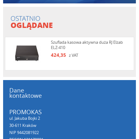
OSTATNIO
OGLĄDANE
Szuflada kasowa aktywna duża RJ Elzab
ELZ-410
424,35
z VAT
Dane
kontaktowe
PROMOKAS
ul. Jakuba Bojki 2
30-611 Kraków
NIP 9442081922