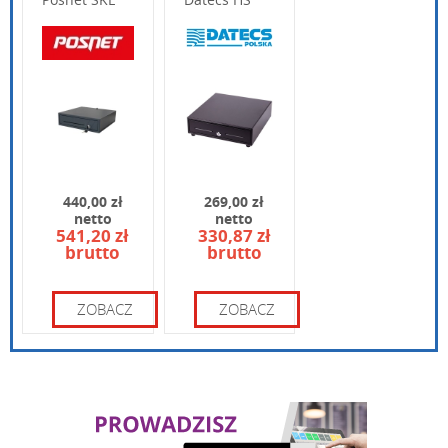
410 A
Wpisz poniżej swoje pytanie
440,00 zł
269,00 zł
netto
netto
541,20 zł
330,87 zł
brutto
brutto
Wpisz kod widoczny na obrazku:
ZOBACZ
ZOBACZ