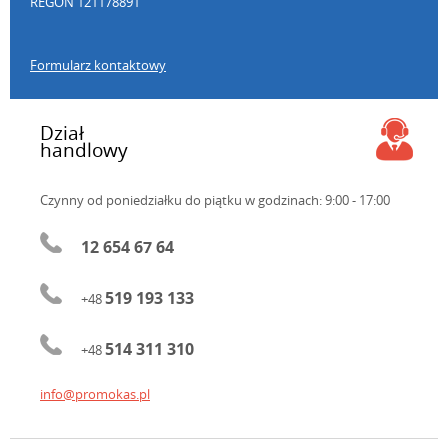
REGON 121178891
Formularz kontaktowy
Dział
handlowy
Czynny od poniedziałku do piątku
w godzinach: 9:00 - 17:00
12 654 67 64
519 193 133
+48
514 311 310
+48
info@promokas.pl