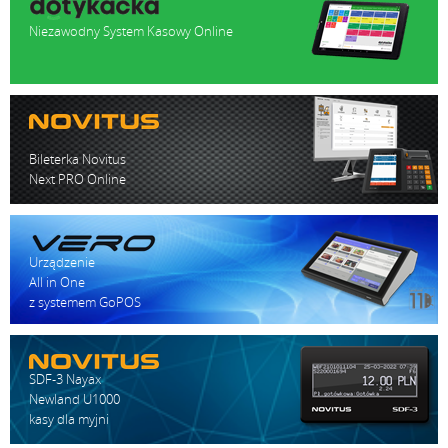
Niezawodny System Kasowy Online
Bileterka Novitus
Next PRO Online
Urządzenie
All in One
z systemem GoPOS
SDF-3 Nayax
Newland U1000
kasy dla myjni