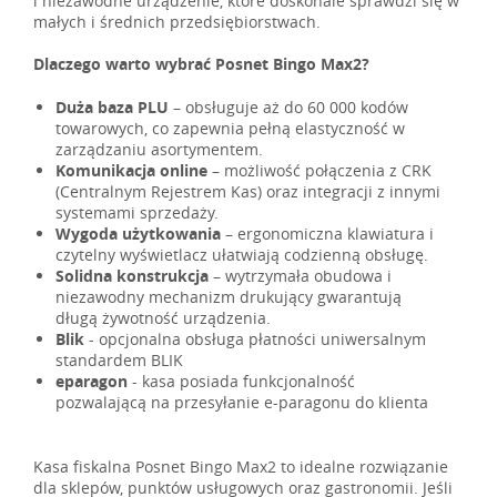
i niezawodne urządzenie, które doskonale sprawdzi się w
małych i średnich przedsiębiorstwach.
Dlaczego warto wybrać Posnet Bingo Max2?
Duża baza PLU
– obsługuje aż do 60 000 kodów
towarowych, co zapewnia pełną elastyczność w
zarządzaniu asortymentem.
Komunikacja online
– możliwość połączenia z CRK
(Centralnym Rejestrem Kas) oraz integracji z innymi
systemami sprzedaży.
Wygoda użytkowania
– ergonomiczna klawiatura i
czytelny wyświetlacz ułatwiają codzienną obsługę.
Solidna konstrukcja
– wytrzymała obudowa i
niezawodny mechanizm drukujący gwarantują
długą żywotność urządzenia.
Blik
- opcjonalna obsługa płatności uniwersalnym
standardem BLIK
eparagon
- kasa posiada funkcjonalność
pozwalającą na przesyłanie e-paragonu do klienta
Kasa fiskalna Posnet Bingo Max2 to idealne rozwiązanie
dla sklepów, punktów usługowych oraz gastronomii. Jeśli