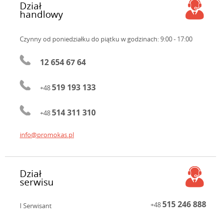
Dział
handlowy
Czynny od poniedziałku do piątku
w godzinach: 9:00 - 17:00
12 654 67 64
519 193 133
+48
514 311 310
+48
info@promokas.pl
Dział
serwisu
515 246 888
+48
I Serwisant