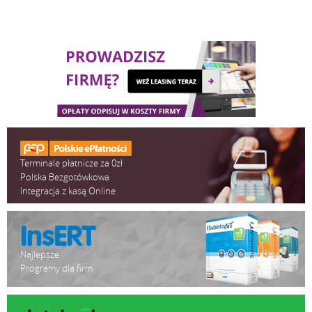
Terminale płatnicze za 0zł
Polska Bezgotówkowa
Integracja z kasą Online
Najlepsze
Programy dla firm