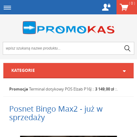
(
0
)
KATEGORIE
Promocja
Terminal dotykowy POS Elzab P16J
::
3 149,00 zł
::.
Posnet Bingo Max2 - już w
sprzedaży