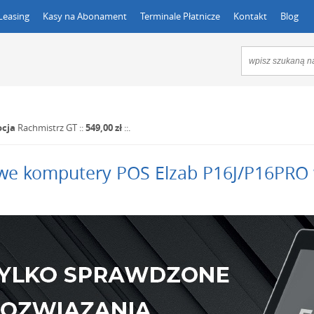
Leasing
Kasy na Abonament
Terminale Płatnicze
Kontakt
Blog
cja
Rachmistrz GT
::
549,00 zł
::.
e komputery POS Elzab P16J/P16PRO w