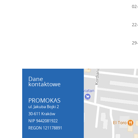
02
22
29
Dane
kontaktowe
PROMOKAS
ul. Jakuba Bojki 2
30-611 Kraków
NIP 9442081922
REGON 121178891