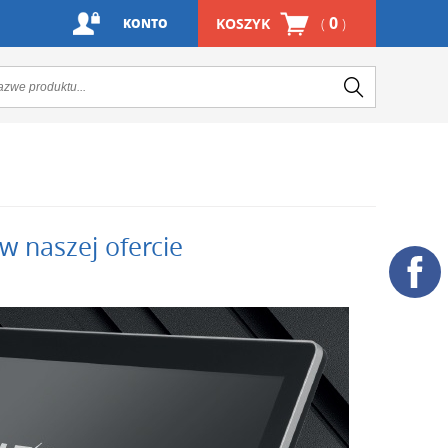
0
KOSZYK
(
)
KONTO
 naszej ofercie