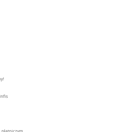
y!
nfis
 płatniczym