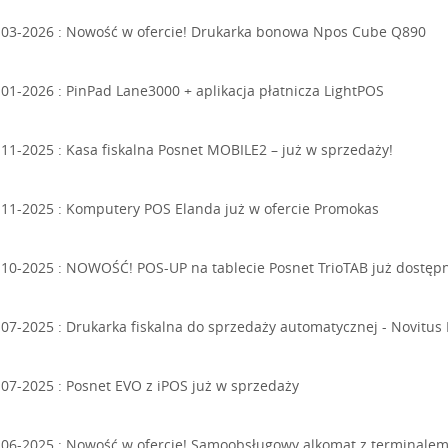
-03-2026 :
Nowość w ofercie! Drukarka bonowa Npos Cube Q890
-01-2026 :
PinPad Lane3000 + aplikacja płatnicza LightPOS
-11-2025 :
Kasa fiskalna Posnet MOBILE2 – już w sprzedaży!
-11-2025 :
Komputery POS Elanda już w ofercie Promokas
-10-2025 :
NOWOŚĆ! POS-UP na tablecie Posnet TrioTAB już dostępn
-07-2025 :
Drukarka fiskalna do sprzedaży automatycznej - Novitus I
-07-2025 :
Posnet EVO z iPOS już w sprzedaży
-06-2025 :
Nowość w ofercie! Samoobsługowy alkomat z terminalem