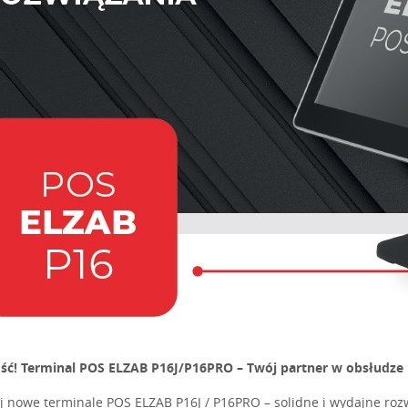
ć! Terminal POS ELZAB P16J/P16PRO – Twój partner w obsłudze 
j nowe terminale POS ELZAB P16J / P16PRO – solidne i wydajne roz