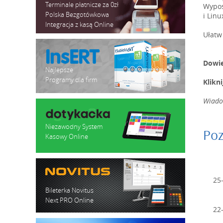
Terminale płatnicze za 0zł
Wypos
Polska Bezgotówkowa
i Lin
Integracja z kasą Online
Ułatw
Dowie
Najlepsze
Programy dla firm
Klikn
Wiado
Niezawodny System
Poz
Kasowy Online
25
Bileterka Novitus
Next PRO Online
22