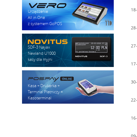
18
Urządzenie
All in One
z systemem GoPOS
28
27
SDF-3 Nayax
Newland U1000
kasy dla myjni
17
30
Kasa + Drukarka +
Terminal Płatniczy =
Kasoterminal
22
16
09