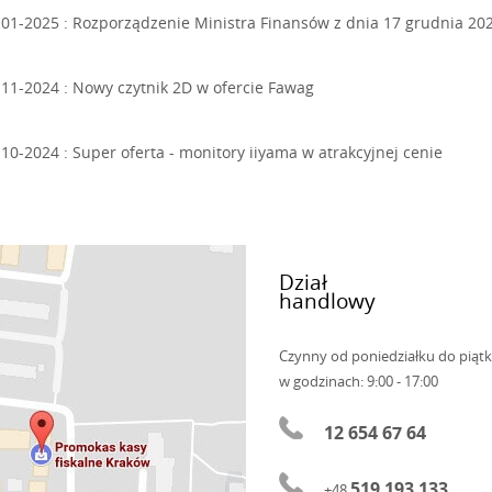
-01-2025 :
Rozporządzenie Ministra Finansów z dnia 17 grudnia 202
-11-2024 :
Nowy czytnik 2D w ofercie Fawag
-10-2024 :
Super oferta - monitory iiyama w atrakcyjnej cenie
Dział
handlowy
Czynny od poniedziałku do piąt
w godzinach: 9:00 - 17:00
12 654 67 64
519 193 133
+48