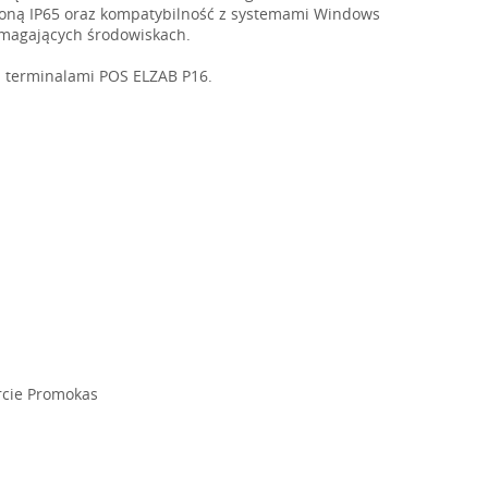
hroną IP65 oraz kompatybilność z systemami Windows
ymagających środowiskach.
z terminalami POS ELZAB P16.
rcie Promokas