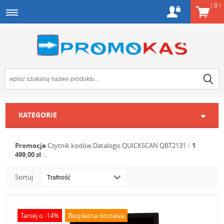
(
0
)
KATEGORIE
Promocja
Czytnik kodów Datalogic QUICKSCAN QBT2131
::
1
499,00 zł
::.
Sortuj
Taniej o -14%
Bezpłatna dostawa