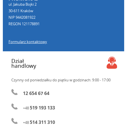
ul. Jakuba Bojki 2
30-611 Kraków
NIP 9442081922
REGON 121178891
Formularz kontaktowy
Dział
handlowy
Czynny od poniedziałku do piątku
w godzinach: 9:00 - 17:00
12 654 67 64
519 193 133
+48
514 311 310
+48