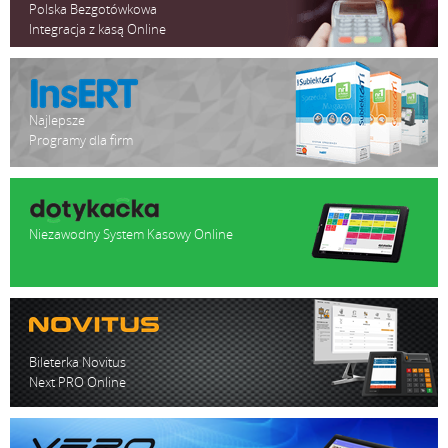
Polska Bezgotówkowa
Integracja z kasą Online
Najlepsze
Programy dla firm
Niezawodny System Kasowy Online
Bileterka Novitus
Next PRO Online