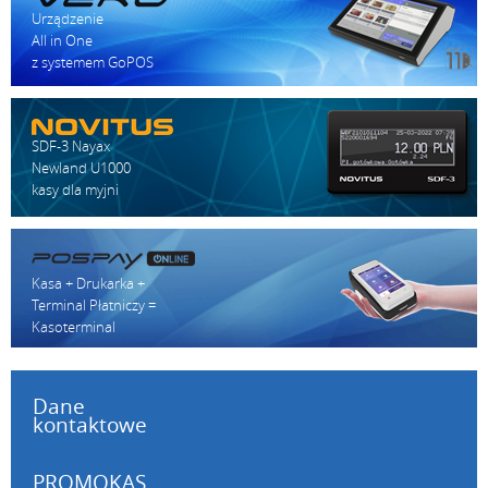
Urządzenie
All in One
z systemem GoPOS
SDF-3 Nayax
Newland U1000
kasy dla myjni
Kasa + Drukarka +
Terminal Płatniczy =
Kasoterminal
Dane
kontaktowe
PROMOKAS