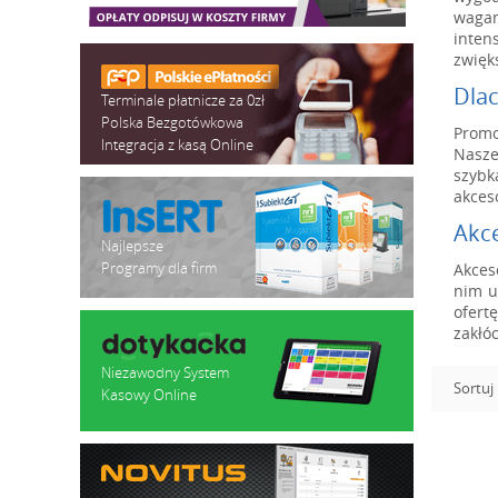
wagam
inten
zwięk
Dla
Terminale płatnicze za 0zł
Polska Bezgotówkowa
Promo
Integracja z kasą Online
Nasze
szybk
akces
Akc
Najlepsze
Programy dla firm
Akces
nim u
ofert
zakłó
Niezawodny System
Sortuj
Kasowy Online