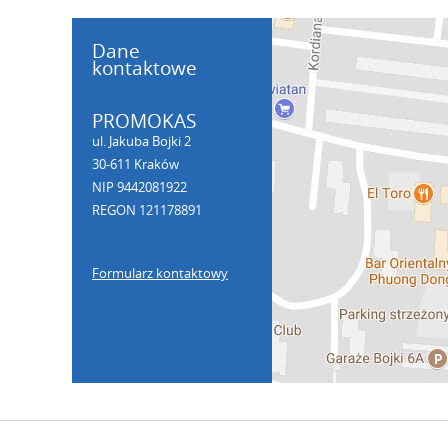
Dane
kontaktowe
PROMOKAS
ul. Jakuba Bojki 2
30-611 Kraków
NIP 9442081922
REGON 121178891
Formularz kontaktowy