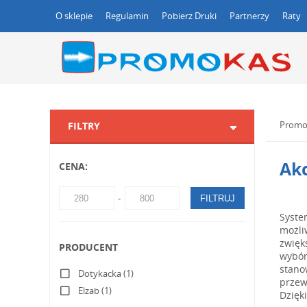
O sklepie
Regulamin
Pobierz Druki
Partnerzy
Raty
Promo
FILTRY
Ak
CENA:
FILTRUJ
Syste
możli
zwięk
PRODUCENT
wybór
stano
Dotykacka (1)
przew
Elzab (1)
Dzięk