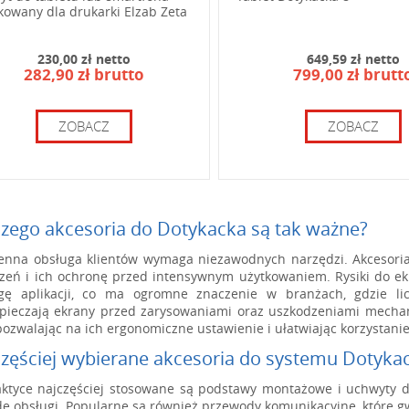
owany dla drukarki Elzab Zeta
230,00 zł netto
649,59 zł netto
282,90 zł brutto
799,00 zł brutt
ZOBACZ
ZOBACZ
zego akcesoria do Dotykacka są tak ważne?
enna obsługa klientów wymaga niezawodnych narzędzi. Akcesoria
zeń i ich ochronę przed intensywnym użytkowaniem. Rysiki do ek
gę aplikacji, co ma ogromne znaczenie w branżach, gdzie lic
pieczają ekrany przed zarysowaniami oraz uszkodzeniami mechani
pozwalając na ich ergonomiczne ustawienie i ułatwiając korzystanie
zęściej wybierane akcesoria do systemu Dotyka
ktyce najczęściej stosowane są podstawy montażowe i uchwyty do 
ę obsługi. Popularne są również przewody komunikacyjne, które gw