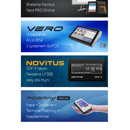
Bileterka Novitus
Next PRO Online
Urządzenie
All in One
z systemem GoPOS
SDF-3 Nayax
Newland U1000
kasy dla myjni
Kasa + Drukarka +
Terminal Płatniczy =
Kasoterminal