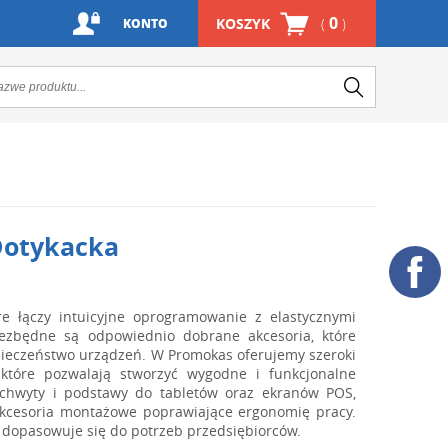
0
KOSZYK
(
)
KONTO
Dotykacka
e łączy intuicyjne oprogramowanie z elastycznymi
niezbędne są odpowiednio dobrane akcesoria, które
zpieczeństwo urządzeń. W Promokas oferujemy szeroki
tóre pozwalają stworzyć wygodne i funkcjonalne
uchwyty i podstawy do tabletów oraz ekranów POS,
e akcesoria montażowe poprawiające ergonomię pracy.
j dopasowuje się do potrzeb przedsiębiorców.