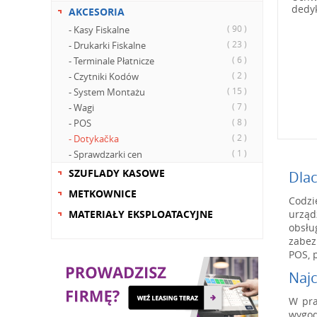
dedyk
AKCESORIA
( 90 )
- Kasy Fiskalne
( 23 )
- Drukarki Fiskalne
( 6 )
- Terminale Płatnicze
( 2 )
- Czytniki Kodów
( 15 )
- System Montażu
( 7 )
- Wagi
( 8 )
- POS
( 2 )
- Dotykačka
( 1 )
- Sprawdzarki cen
SZUFLADY KASOWE
Dlac
METKOWNICE
Codzi
urząd
MATERIAŁY EKSPLOATACYJNE
obsłu
zabez
POS, 
Najc
W pra
wygod