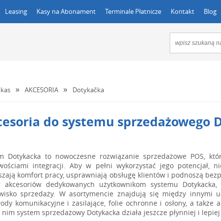
Leasing
Kasy na Abonament
Terminale Płatnicze
Kontakt
Blog
kas
AKCESORIA
Dotykačka
cesoria do systemu sprzedażowego 
m Dotykacka to nowoczesne rozwiązanie sprzedażowe POS, któr
wościami integracji. Aby w pełni wykorzystać jego potencjał, 
szają komfort pracy, usprawniają obsługę klientów i podnoszą be
 akcesoriów dedykowanych użytkownikom systemu Dotykacka, k
wisko sprzedaży. W asortymencie znajdują się między innymi 
ody komunikacyjne i zasilające, folie ochronne i osłony, a takż
i nim system sprzedażowy Dotykacka działa jeszcze płynniej i lepie