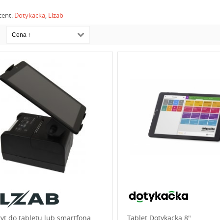
cent:
Dotykacka
,
Elzab
yt do tabletu lub smartfona
Tablet Dotykacka 8"