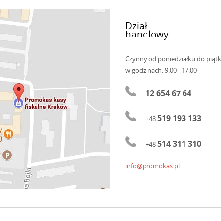
Dział
handlowy
Czynny od poniedziałku do piąt
w godzinach: 9:00 - 17:00
12 654 67 64
519 193 133
+48
514 311 310
+48
info@promokas.pl