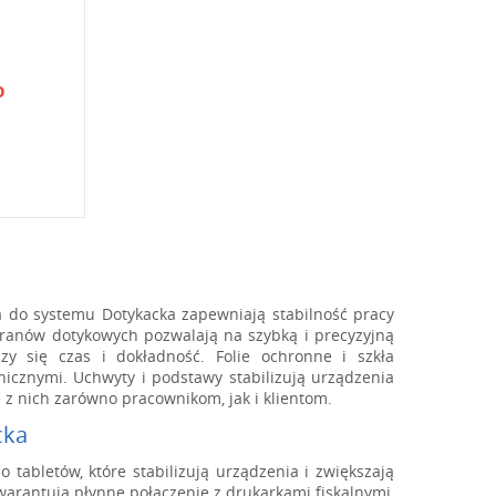
o
 do systemu Dotykacka zapewniają stabilność pracy
ranów dotykowych pozwalają na szybką i precyzyjną
zy się czas i dokładność. Folie ochronne i szkła
cznymi. Uchwyty i podstawy stabilizują urządzenia
 z nich zarówno pracownikom, jak i klientom.
cka
tabletów, które stabilizują urządzenia i zwiększają
arantują płynne połączenie z drukarkami fiskalnymi,