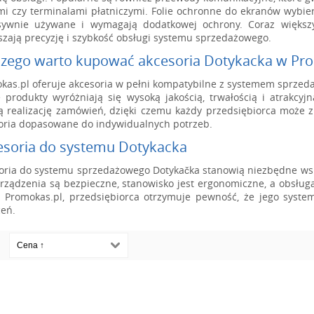
i czy terminalami płatniczymi. Folie ochronne do ekranów wybie
sywnie używane i wymagają dodatkowej ochrony. Coraz większym
szają precyzję i szybkość obsługi systemu sprzedażowego.
czego warto kupować akcesoria Dotykacka w Pr
kas.pl oferuje akcesoria w pełni kompatybilne z systemem sprzed
 produkty wyróżniają się wysoką jakością, trwałością i atrakcy
ą realizację zamówień, dzięki czemu każdy przedsiębiorca może 
oria dopasowane do indywidualnych potrzeb.
esoria do systemu Dotykacka
oria do systemu sprzedażowego Dotykačka stanowią niezbędne wsp
rządzenia są bezpieczne, stanowisko jest ergonomiczne, a obsługa
ę Promokas.pl, przedsiębiorca otrzymuje pewność, że jego system
ceń.