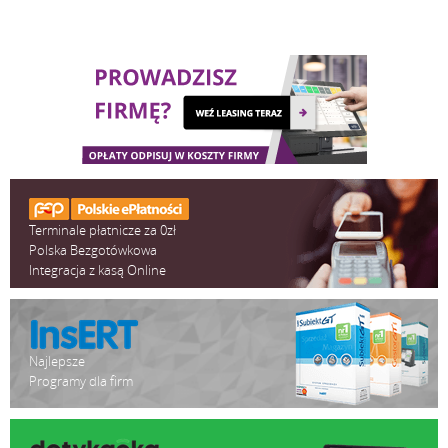
Terminale płatnicze za 0zł
Polska Bezgotówkowa
Integracja z kasą Online
Najlepsze
Programy dla firm