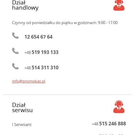
Dział
handlowy
Czynny od poniedziałku do piątku
w godzinach: 9:00 - 17:00
12 654 67 64
519 193 133
+48
514 311 310
+48
info@promokas.pl
Dział
serwisu
515 246 888
+48
I Serwisant