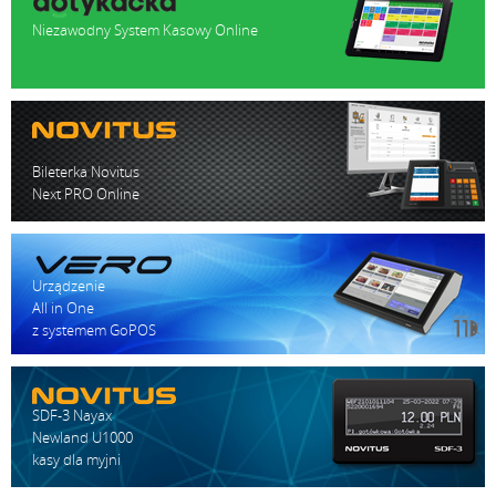
Niezawodny System Kasowy Online
Bileterka Novitus
Next PRO Online
Urządzenie
All in One
z systemem GoPOS
SDF-3 Nayax
Newland U1000
kasy dla myjni