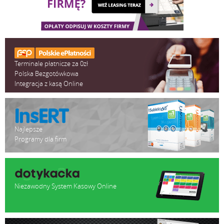
Terminale płatnicze za 0zł
Polska Bezgotówkowa
Integracja z kasą Online
Najlepsze
Programy dla firm
Niezawodny System Kasowy Online