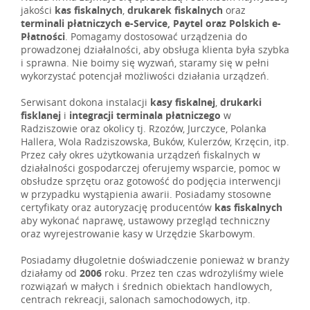
jakości
kas fiskalnych
,
drukarek fiskalnych
oraz
terminali płatniczych e-Service, Paytel oraz Polskich e-
Płatności
. Pomagamy dostosować urządzenia do
prowadzonej działalności, aby obsługa klienta była szybka
i sprawna. Nie boimy się wyzwań, staramy się w pełni
wykorzystać potencjał możliwości działania urządzeń.
Serwisant dokona instalacji
kasy fiskalnej
,
drukarki
fisklanej
i
integracji terminala płatniczego
w
Radziszowie oraz okolicy tj. Rzozów, Jurczyce, Polanka
Hallera, Wola Radziszowska, Buków, Kulerzów, Krzęcin, itp.
Przez cały okres użytkowania urządzeń fiskalnych w
działalności gospodarczej oferujemy wsparcie, pomoc w
obsłudze sprzętu oraz gotowość do podjęcia interwencji
w przypadku wystąpienia awarii. Posiadamy stosowne
certyfikaty oraz autoryzację producentów
kas fiskalnych
aby wykonać naprawę, ustawowy przegląd techniczny
oraz wyrejestrowanie kasy w Urzędzie Skarbowym.
Posiadamy długoletnie doświadczenie ponieważ w branży
działamy od
2006
roku. Przez ten czas wdrożyliśmy wiele
rozwiązań w małych i średnich obiektach handlowych,
centrach rekreacji, salonach samochodowych, itp.