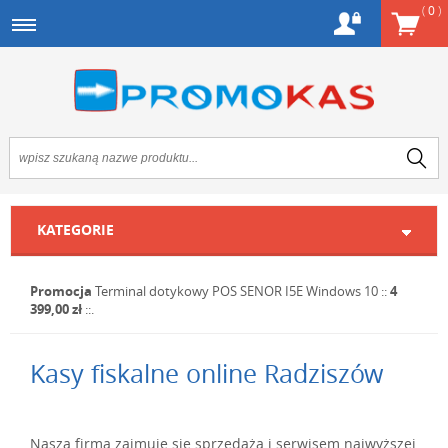
(
0
)
KATEGORIE
Promocja
Terminal dotykowy POS SENOR I5E Windows 10
::
4
399,00 zł
::.
Kasy fiskalne online Radziszów
Nasza firma zajmuje się sprzedażą i serwisem najwyższej