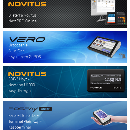
Bileterka Novitus
Next PRO Online
Urządzenie
All in One
z systemem GoPOS
SDF-3 Nayax
Newland U1000
kasy dla myjni
Kasa + Drukarka +
Terminal Płatniczy =
Kasoterminal