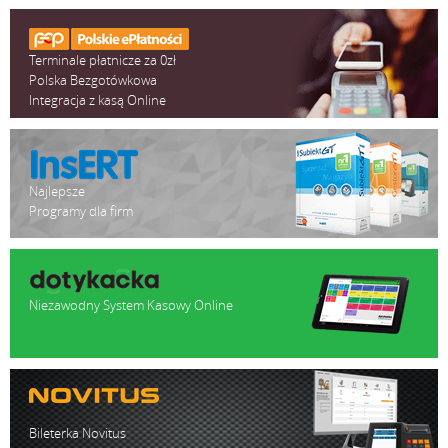
Terminale płatnicze za 0zł
Polska Bezgotówkowa
Integracja z kasą Online
Najlepsze
Programy dla firm
Niezawodny System Kasowy Online
Bileterka Novitus