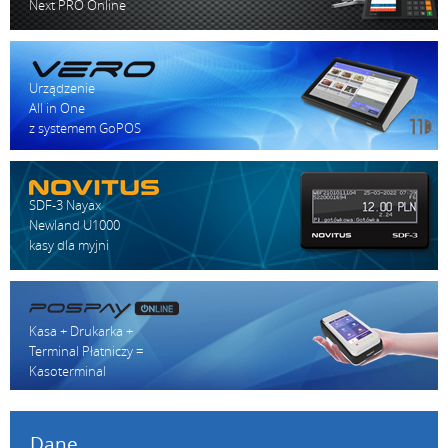
Next PRO Online
Urządzenie
All in One
z systemem GoPOS
SDF-3 Nayax
Newland U1000
kasy dla myjni
Kasa + Drukarka +
Terminal Płatniczy =
Kasoterminal
Dane