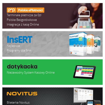
Terminale płatnicze za 0zł
Polska Bezgotówkowa
Integracja z kasą Online
Najlepsze
Programy dla firm
Niezawodny System Kasowy Online
Bileterka Novitus