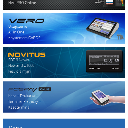
Next PRO Online
Urządzenie
All in One
z systemem GoPOS
SDF-3 Nayax
Newland U1000
kasy dla myjni
Kasa + Drukarka +
Terminal Płatniczy =
Kasoterminal
Dane