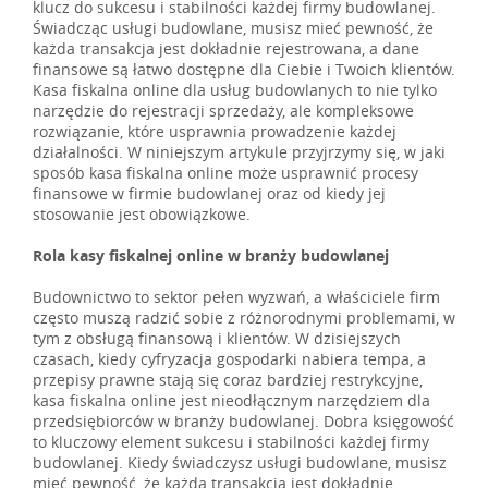
klucz do sukcesu i stabilności każdej firmy budowlanej.
Świadcząc usługi budowlane, musisz mieć pewność, że
każda transakcja jest dokładnie rejestrowana, a dane
finansowe są łatwo dostępne dla Ciebie i Twoich klientów.
Kasa fiskalna online dla usług budowlanych to nie tylko
narzędzie do rejestracji sprzedaży, ale kompleksowe
rozwiązanie, które usprawnia prowadzenie każdej
działalności. W niniejszym artykule przyjrzymy się, w jaki
sposób kasa fiskalna online może usprawnić procesy
finansowe w firmie budowlanej oraz od kiedy jej
stosowanie jest obowiązkowe.
Rola kasy fiskalnej online w branży budowlanej
Budownictwo to sektor pełen wyzwań, a właściciele firm
często muszą radzić sobie z różnorodnymi problemami, w
tym z obsługą finansową i klientów. W dzisiejszych
czasach, kiedy cyfryzacja gospodarki nabiera tempa, a
przepisy prawne stają się coraz bardziej restrykcyjne,
kasa fiskalna online jest nieodłącznym narzędziem dla
przedsiębiorców w branży budowlanej. Dobra księgowość
to kluczowy element sukcesu i stabilności każdej firmy
budowlanej. Kiedy świadczysz usługi budowlane, musisz
mieć pewność, że każda transakcja jest dokładnie