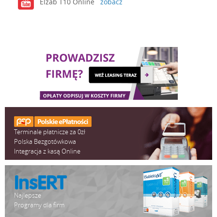
Elzab T10 Online
zobacz
Terminale płatnicze za 0zł
Polska Bezgotówkowa
Integracja z kasą Online
Najlepsze
Programy dla firm