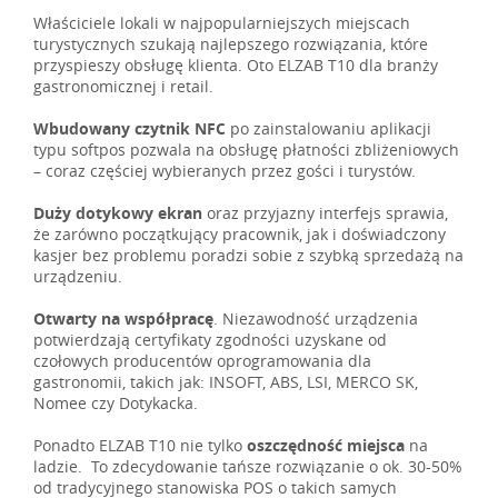
Właściciele lokali w najpopularniejszych miejscach
turystycznych szukają najlepszego rozwiązania, które
przyspieszy obsługę klienta. Oto ELZAB T10 dla branży
gastronomicznej i retail.
Wbudowany czytnik NFC
po zainstalowaniu aplikacji
typu softpos pozwala na obsługę płatności zbliżeniowych
– coraz częściej wybieranych przez gości i turystów.
Duży dotykowy ekran
oraz przyjazny interfejs sprawia,
że zarówno początkujący pracownik, jak i doświadczony
kasjer bez problemu poradzi sobie z szybką sprzedażą na
urządzeniu.
Otwarty na współpracę
. Niezawodność urządzenia
potwierdzają certyfikaty zgodności uzyskane od
czołowych producentów oprogramowania dla
gastronomii, takich jak: INSOFT, ABS, LSI, MERCO SK,
Nomee czy Dotykacka.
Ponadto ELZAB T10 nie tylko
oszczędność miejsca
na
ladzie. To zdecydowanie tańsze rozwiązanie o ok. 30-50%
od tradycyjnego stanowiska POS o takich samych