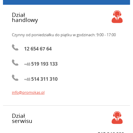
Dział
handlowy
Czynny od poniedziałku do piątku
w godzinach: 9:00 - 17:00
12 654 67 64
519 193 133
+48
514 311 310
+48
info@promokas.pl
Dział
serwisu