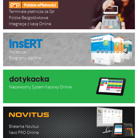
Terminale płatnicze za 0zł
Polska Bezgotówkowa
Integracja z kasą Online
Najlepsze
Programy dla firm
Niezawodny System Kasowy Online
Bileterka Novitus
Next PRO Online