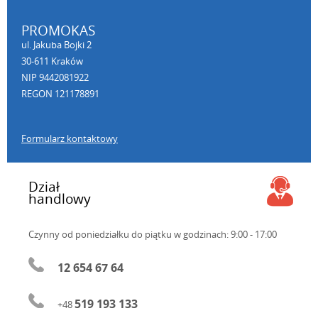
PROMOKAS
ul. Jakuba Bojki 2
30-611 Kraków
NIP 9442081922
REGON 121178891
Formularz kontaktowy
Dział
handlowy
Czynny od poniedziałku do piątku
w godzinach: 9:00 - 17:00
12 654 67 64
519 193 133
+48