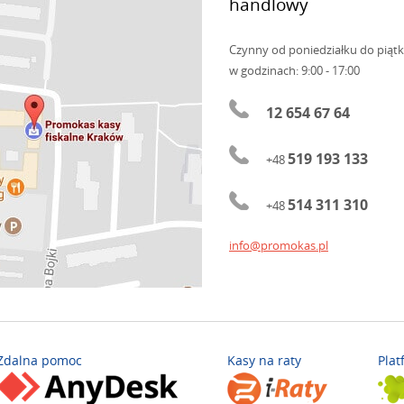
handlowy
Czynny od poniedziałku do piąt
w godzinach: 9:00 - 17:00
12 654 67 64
519 193 133
+48
514 311 310
+48
info@promokas.pl
Zdalna pomoc
Kasy na raty
Plat