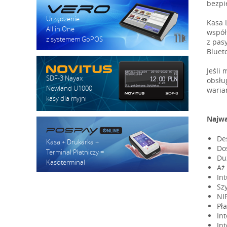
bezpi
Urządzenie
Kasa 
All in One
współ
z systemem GoPOS
z pas
Bluet
Jeśli
SDF-3 Nayax
obsłu
Newland U1000
waria
kasy dla myjni
Najwa
De
Kasa + Drukarka +
Dos
Terminal Płatniczy =
Du
Kasoterminal
Aż
In
Sz
NI
Pła
In
In