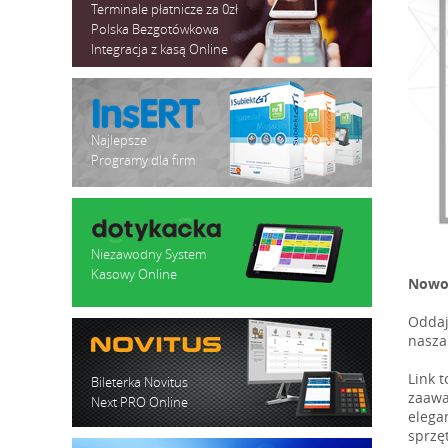
Terminale płatnicze za 0zł
Polska Bezgotówkowa
Integracja z kasą Online
Najlepsze
Programy dla firm
Niezawodny System
Kasowy Online
Nowoc
Oddaj
nasza
Link 
Bileterka Novitus
zaawa
Next PRO Online
elega
sprzę