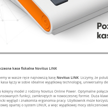
zesna kasa fiskalna Novitus LINK
emy w wasze ręce najnowszą kasę
Novitus LINK
. Liczymy, że polu
 kasa łączy w sobie idealnie wyjątkową technologię, uniwersalny d
to kolejny model z rodziny Novitus Online Power. Optymalne połą
nsowanych funkcji, zamkniętych w nowoczesnej formie. Duża klaw
ncki wygląd i znakomita ergonomia pracy. Użytkownik może korzysta
towej opartej o system LINUX, a więc wyjątkowej mocy obliczeniow