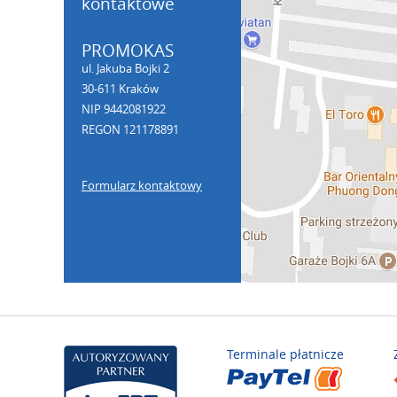
kontaktowe
PROMOKAS
ul. Jakuba Bojki 2
30-611 Kraków
NIP 9442081922
REGON 121178891
Formularz kontaktowy
Terminale płatnicze