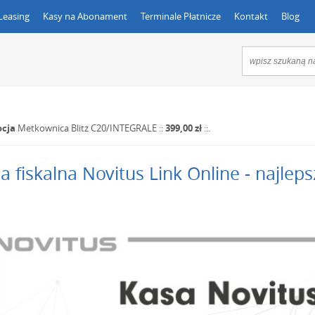
Leasing
Kasy na Abonament
Terminale Płatnicze
Kontakt
Blog
cja
Metkownica Blitz C20/INTEGRALE
::
399,00 zł
::.
a fiskalna Novitus Link Online - najlep