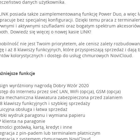
eczeństwo danych użytkownika.
LINK posiada także zaimplementowaną funkcję Power Duo, a więc ł
pracuje bez specjalnej konfiguracji. Dzięki temu praca z terminale
ywnymi i aktywnymi szufladami oraz bogatym spektrum akcesorió
ooth. Dowiedz się więcej o nowej kasie LINK!
 mobilność nie jest Twoim priorytetem, ale cenisz zalety rozbudowa
gę i aż 8 klawiszy funkcyjnych, które przyspieszają sprzedaż i dają
ntów kolorystycznych i dostęp do usług chmurowych NoviCloud.
żniejsze funkcje
sign wyróżniony nagrodą Dobry Wzór 2020
tęp do Internetu przez sieć LAN, WiFi (opcja), GSM (opcja)
ża mechaniczna klawiatura zabezpieczona przed zalaniem
 8 klawiszy funkcyjnych i szybkiej sprzedaży
tuicyjna obsługa i łatwa sprzedaż
ybki wydruk paragonu i wymiana papieru
P klienta na paragonie
tności gotówką, kartą, kredyt i inne
tegracja z pin-padem lub terminalem płatniczym
tegracja z systemem chmurowym NoviCloud