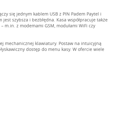
ączy się jednym kablem USB z PIN Padem Paytel i
m jest szybsza i bezbłędna. Kasa współpracuje także
w – m.in. z modemami GSM, modułami WiFi czy
nej mechanicznej klawiatury. Postaw na intuicyjną
 błyskawiczny dostęp do menu kasy. W ofercie wiele