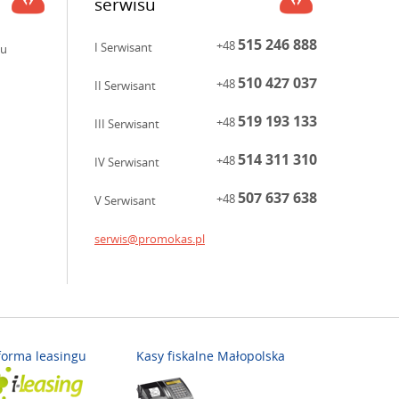
serwisu
515 246 888
+48
I Serwisant
ku
510 427 037
+48
II Serwisant
519 193 133
+48
III Serwisant
514 311 310
+48
IV Serwisant
507 637 638
+48
V Serwisant
serwis@promokas.pl
forma leasingu
Kasy fiskalne Małopolska