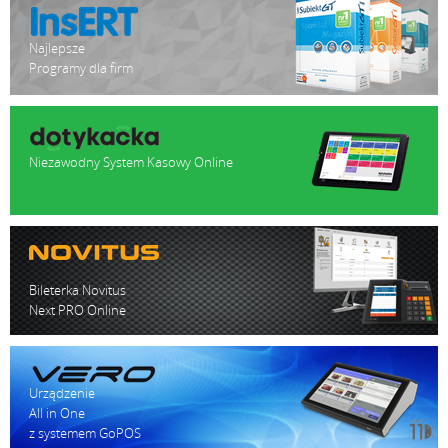
Najlepsze
Programy dla firm
Niezawodny System Kasowy Online
Bileterka Novitus
Next PRO Online
Urządzenie
All in One
z systemem GoPOS