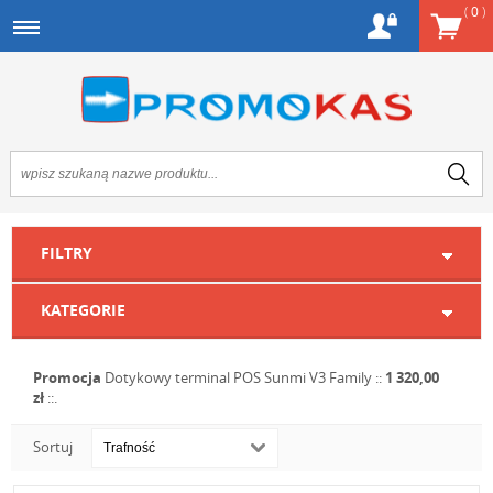
(
0
)
FILTRY
KATEGORIE
Promocja
Dotykowy terminal POS Sunmi V3 Family
::
1 320,00
zł
::.
Sortuj