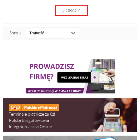
ZOBACZ
Sortuj
Terminale płatnicze za 0zł
Polska Bezgotówkowa
Integracja z kasą Online