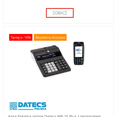
ZOBACZ
Taniej o -16%
Bezpłatna dostawa
Kasa fiskalna online Datecs WP-25 Plus z terminalem