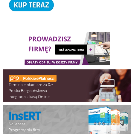
Terminale płatnicze za 0zł
Polska Bezgotówkowa
Integracja z kasą Online
Najlepsze
Programy dla firm