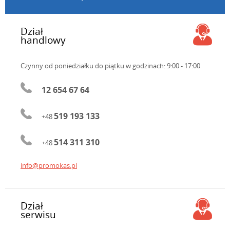
Dział
handlowy
Czynny od poniedziałku do piątku
w godzinach: 9:00 - 17:00
12 654 67 64
519 193 133
+48
514 311 310
+48
info@promokas.pl
Dział
serwisu