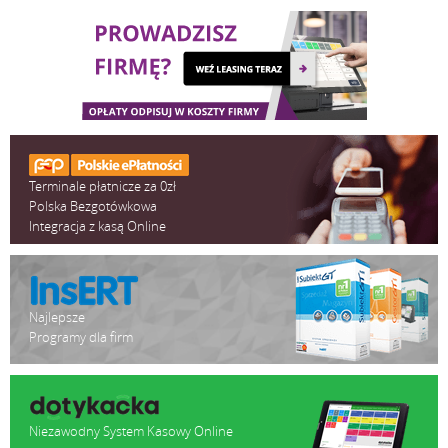
Terminale płatnicze za 0zł
Polska Bezgotówkowa
Integracja z kasą Online
Najlepsze
Programy dla firm
Niezawodny System Kasowy Online