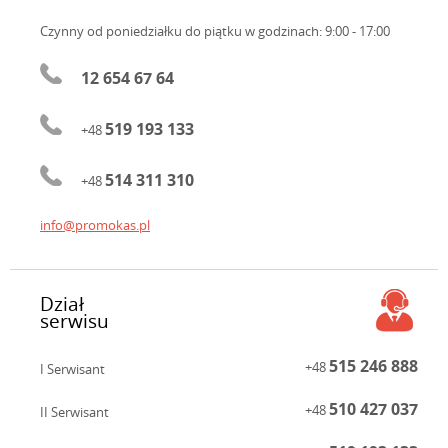
Czynny od poniedziałku do piątku
w godzinach: 9:00 - 17:00
12 654 67 64
519 193 133
+48
514 311 310
+48
info@promokas.pl
Dział
serwisu
515 246 888
+48
I Serwisant
510 427 037
+48
II Serwisant