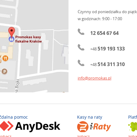
Czynny od poniedziałku do piąt
w godzinach: 9:00 - 17:00
12 654 67 64
519 193 133
+48
514 311 310
+48
info@promokas.pl
Zdalna pomoc
Kasy na raty
Plat
zobacz
zobacz
zoba