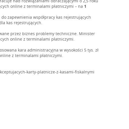
racuje nad rozwiązaniami odraczającymi o 2,5 roku
cych online z terminalami płatniczymi – na
1
i do zapewnienia współpracy kas rejestrujących
la kas rejestrujących.
owane przez biznes problemy techniczne. Minister
cych online z terminalami płatniczymi.
tosowana kara administracyjna w wysokości 5 tys. zł
nline z terminalami płatniczymi.
kceptujacych-karty-platnicze-z-kasami-fiskalnymi