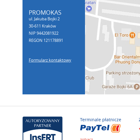
PROMOKAS
ul. Jakuba Bojki 2
30-611 Kraków
NIP 9442081922
REGON 121178891
Formularz kontaktowy
Terminale płatnicze
zobacz