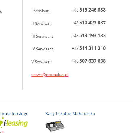
515 246 888
+48
I Serwisant
ku
510 427 037
+48
II Serwisant
519 193 133
+48
III Serwisant
514 311 310
+48
IV Serwisant
507 637 638
+48
V Serwisant
serwis@promokas.pl
forma leasingu
Kasy fiskalne Małopolska
cz