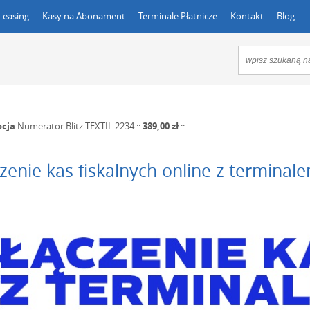
Leasing
Kasy na Abonament
Terminale Płatnicze
Kontakt
Blog
cja
Numerator Blitz TEXTIL 2234
::
389,00 zł
::.
zenie kas fiskalnych online z terminal