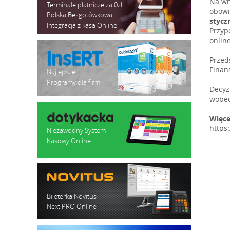
Na wn
Terminale płatnicze za 0zł
obowi
Polska Bezgotówkowa
styczn
Integracja z kasą Online
Przyp
onlin
Przed
Finan
Najlepsze
Programy dla firm
Decyz
wobec
Więce
https
Niezawodny System
Kasowy Online
Bileterka Novitus
Next PRO Online