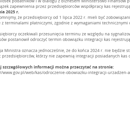
iosek podatników i w dialogu z biznesem Ministerstwo Finansów p
ązek zapewnienia przez przedsiębiorców współpracy kas rejestrują
ia 2025 r.
omnijmy, że przedsiębiorcy od 1 lipca 2022 r. mieli być zobowiązan
e z terminalami płatniczymi, zgodnie z wymaganiami technicznymi d
siębiorcy oczekiwali przesunięcia terminu ze względu na sygnaliz
sów postanowił odroczyć termin obowiązku integracji kas rejestrują
ja Ministra oznacza jednocześnie, że do końca 2024 r. nie będzie s
 przedsiębiorców, którzy nie zapewnią integracji posiadanych kas o
j szczegółowych informacji można przeczytać na stronie:
://www.gov.pl/web/kas/odroczenie-obowiazku-integracji-urzadzen-a