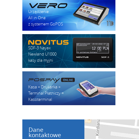
Urządzenie
All in One
z systemem GoPOS
SDF-3 Nayax
Newland U1000
kasy dla myjni
Kasa + Drukarka +
Terminal Płatniczy =
Kasoterminal
Dane
kontaktowe