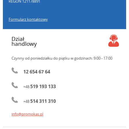
REGON 121178891
Formularz kontaktowy
Dział
handlowy
Czynny od poniedziałku do piątku
w godzinach: 9:00 - 17:00
12 654 67 64
519 193 133
+48
514 311 310
+48
info@promokas.pl