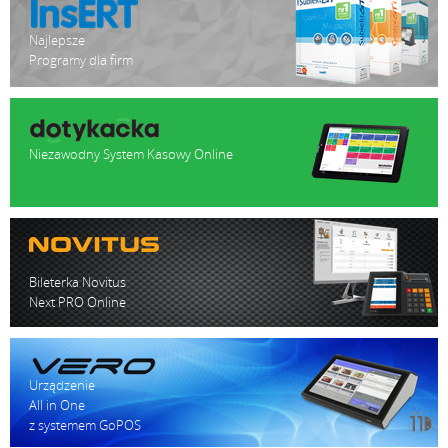
Najlepsze
Programy dla firm
Niezawodny System Kasowy Online
Bileterka Novitus
Next PRO Online
Urządzenie
All in One
z systemem GoPOS