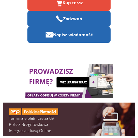
Kup teraz
Zadzwoń
Napisz wiadomość
Terminale płatnicze za 0zł
Polska Bezgotówkowa
Integracja z kasą Online