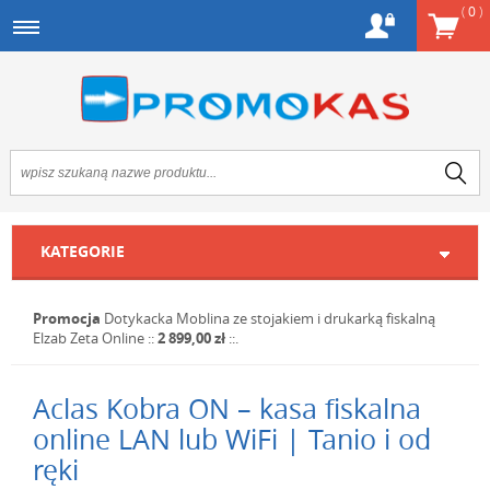
(
0
)
KATEGORIE
Promocja
Dotykacka Moblina ze stojakiem i drukarką fiskalną
Elzab Zeta Online
::
2 899,00 zł
::.
Aclas Kobra ON – kasa fiskalna
online LAN lub WiFi | Tanio i od
ręki