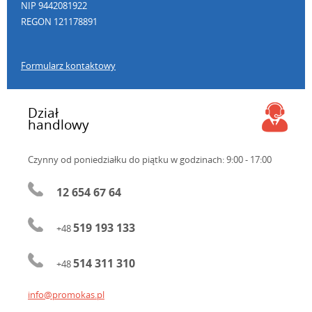
NIP 9442081922
REGON 121178891
Formularz kontaktowy
Dział
handlowy
Czynny od poniedziałku do piątku
w godzinach: 9:00 - 17:00
12 654 67 64
519 193 133
+48
514 311 310
+48
info@promokas.pl