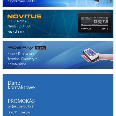
z systemem GoPOS
SDF-3 Nayax
Newland U1000
kasy dla myjni
Kasa + Drukarka +
Terminal Płatniczy =
Kasoterminal
Dane
kontaktowe
PROMOKAS
ul. Jakuba Bojki 2
30-611 Kraków