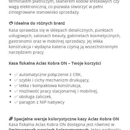
terminalem płatniczym, skanerem kodów kreskowych czy
wagą elektroniczną, co pozwala stworzyć w pełni
zintegrowane stanowisko sprzedaży.
💳 Idealna do różnych branż
Kasa sprawdza się w sklepach detalicznych, punktach
usługowych, salonach beauty, gabinetach kosmetycznych,
gastronomii oraz w mobilnej sprzedaży. Jej lekka
konstrukcja i wydajna bateria czynią ją wszechstronnym
narzędziem pracy.
Kasa fiskalna Aclas Kobra ON – Twoje korzyści
✅ automatyczne połączenie z CRK,
✅ szybki i cichy mechanizm drukujący,
✅ lekka i kompaktowa konstrukcja,
✅ możliwość pracy stacjonarnej i mobilnej,
✅ obsługa zaliczek,
✅ paragon z NIP nabywcy
🌈 Specjalne wersje kolorystyczne kasy Aclas Kobra ON
Kasa fiskalna Aclas Kobra ON dostępna jest również w
limitowanych wersjach kolorystycznych
, które podkreślą