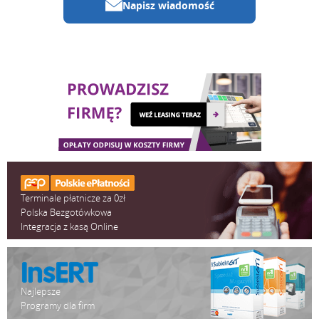
Napisz wiadomość
Terminale płatnicze za 0zł
Polska Bezgotówkowa
Integracja z kasą Online
Najlepsze
Programy dla firm