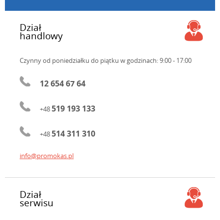
Dział
handlowy
Czynny od poniedziałku do piątku
w godzinach: 9:00 - 17:00
12 654 67 64
519 193 133
+48
514 311 310
+48
info@promokas.pl
Dział
serwisu