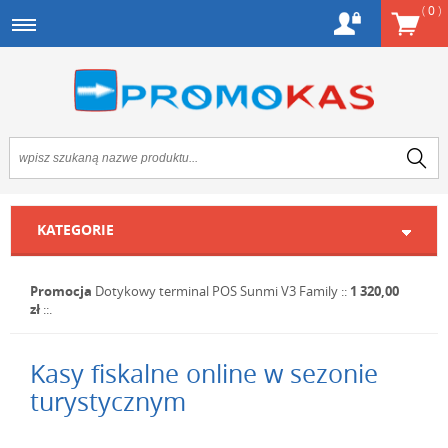
(
0
)
KATEGORIE
Promocja
Dotykowy terminal POS Sunmi V3 Family
::
1 320,00
zł
::.
Kasy fiskalne online w sezonie
turystycznym