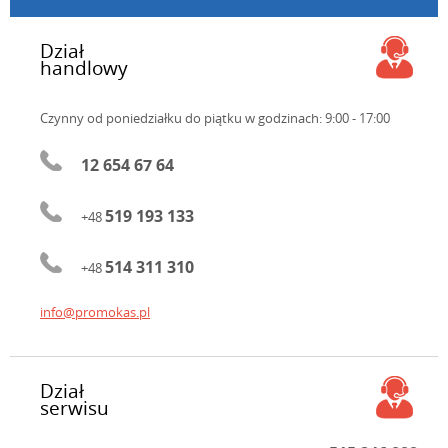
Dział
handlowy
Czynny od poniedziałku do piątku
w godzinach: 9:00 - 17:00
12 654 67 64
519 193 133
+48
514 311 310
+48
info@promokas.pl
Dział
serwisu