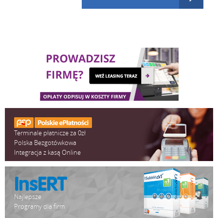
Terminale płatnicze za 0zł
Polska Bezgotówkowa
Integracja z kasą Online
Najlepsze
Programy dla firm