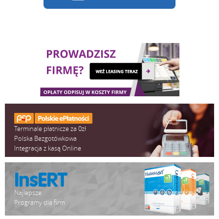
Terminale płatnicze za 0zł
Polska Bezgotówkowa
Integracja z kasą Online
Najlepsze
Programy dla firm