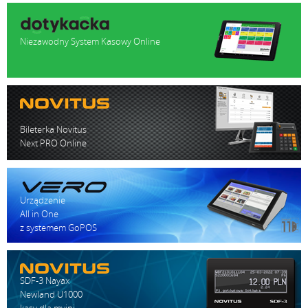
Niezawodny System Kasowy Online
Bileterka Novitus
Next PRO Online
Urządzenie
All in One
z systemem GoPOS
SDF-3 Nayax
Newland U1000
kasy dla myjni