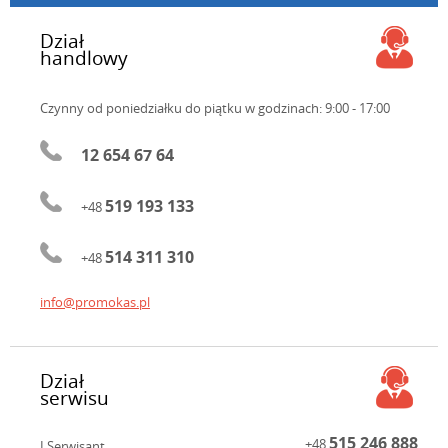
Dział
handlowy
Czynny od poniedziałku do piątku
w godzinach: 9:00 - 17:00
12 654 67 64
519 193 133
+48
514 311 310
+48
info@promokas.pl
Dział
serwisu
515 246 888
+48
I Serwisant