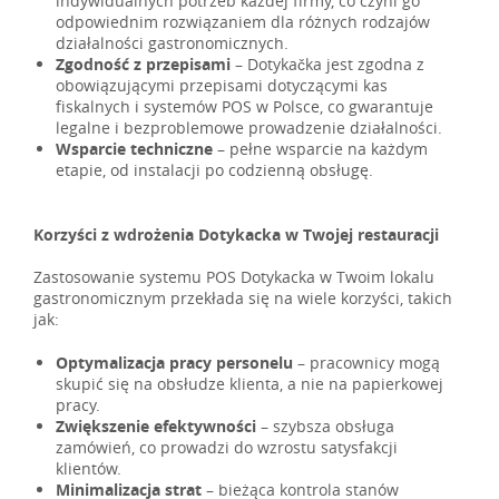
indywidualnych potrzeb każdej firmy, co czyni go
odpowiednim rozwiązaniem dla różnych rodzajów
działalności gastronomicznych.
Zgodność z przepisami
– Dotykačka jest zgodna z
obowiązującymi przepisami dotyczącymi kas
fiskalnych i systemów POS w Polsce, co gwarantuje
legalne i bezproblemowe prowadzenie działalności.
Wsparcie techniczne
– pełne wsparcie na każdym
etapie, od instalacji po codzienną obsługę.
Korzyści z wdrożenia Dotykacka w Twojej restauracji
Zastosowanie systemu POS Dotykacka w Twoim lokalu
gastronomicznym przekłada się na wiele korzyści, takich
jak:
Optymalizacja pracy personelu
– pracownicy mogą
skupić się na obsłudze klienta, a nie na papierkowej
pracy.
Zwiększenie efektywności
– szybsza obsługa
zamówień, co prowadzi do wzrostu satysfakcji
klientów.
Minimalizacja strat
– bieżąca kontrola stanów