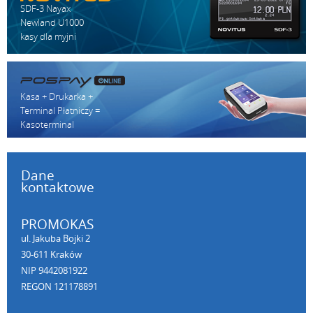
SDF-3 Nayax
Newland U1000
kasy dla myjni
Kasa + Drukarka +
Terminal Płatniczy =
Kasoterminal
Dane
kontaktowe
PROMOKAS
ul. Jakuba Bojki 2
30-611 Kraków
NIP 9442081922
REGON 121178891