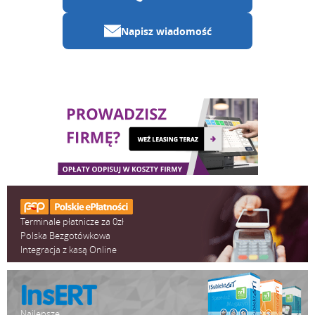
Napisz wiadomość
Terminale płatnicze za 0zł
Polska Bezgotówkowa
Integracja z kasą Online
Najlepsze