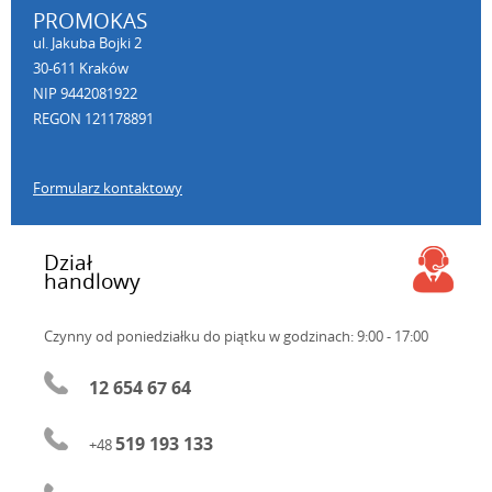
PROMOKAS
ul. Jakuba Bojki 2
30-611 Kraków
NIP 9442081922
REGON 121178891
Formularz kontaktowy
Dział
handlowy
Czynny od poniedziałku do piątku
w godzinach: 9:00 - 17:00
12 654 67 64
519 193 133
+48