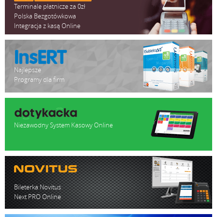
Terminale płatnicze za 0zł
Polska Bezgotówkowa
Integracja z kasą Online
Najlepsze
Programy dla firm
Niezawodny System Kasowy Online
Bileterka Novitus
Next PRO Online