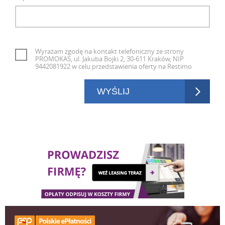
Wyrażam zgodę na kontakt telefoniczny ze strony
PROMOKAS, ul. Jakuba Bojki 2, 30-611 Kraków, NIP
9442081922 w celu przedstawienia oferty na Restimo
WYŚLIJ