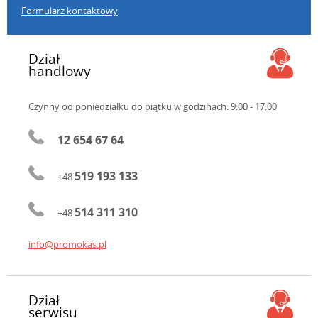
Formularz kontaktowy
Dział
handlowy
Czynny od poniedziałku do piątku
w godzinach: 9:00 - 17:00
12 654 67 64
519 193 133
+48
514 311 310
+48
info@promokas.pl
Dział
serwisu