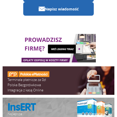
Napisz wiadomość
Terminale płatnicze za 0zł
Polska Bezgotówkowa
Integracja z kasą Online
Najlepsze