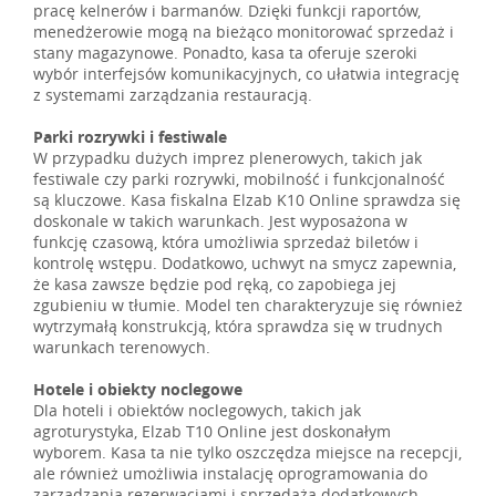
pracę kelnerów i barmanów. Dzięki funkcji raportów,
menedżerowie mogą na bieżąco monitorować sprzedaż i
stany magazynowe. Ponadto, kasa ta oferuje szeroki
wybór interfejsów komunikacyjnych, co ułatwia integrację
z systemami zarządzania restauracją.
Parki rozrywki i festiwale
W przypadku dużych imprez plenerowych, takich jak
festiwale czy parki rozrywki, mobilność i funkcjonalność
są kluczowe. Kasa fiskalna Elzab K10 Online sprawdza się
doskonale w takich warunkach. Jest wyposażona w
funkcję czasową, która umożliwia sprzedaż biletów i
kontrolę wstępu. Dodatkowo, uchwyt na smycz zapewnia,
że kasa zawsze będzie pod ręką, co zapobiega jej
zgubieniu w tłumie. Model ten charakteryzuje się również
wytrzymałą konstrukcją, która sprawdza się w trudnych
warunkach terenowych.
Hotele i obiekty noclegowe
Dla hoteli i obiektów noclegowych, takich jak
agroturystyka, Elzab T10 Online jest doskonałym
wyborem. Kasa ta nie tylko oszczędza miejsce na recepcji,
ale również umożliwia instalację oprogramowania do
zarządzania rezerwacjami i sprzedażą dodatkowych