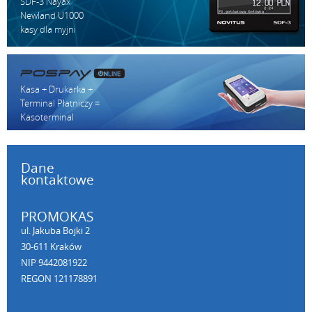
SDF-3 Nayax
Newland U1000
kasy dla myjni
Kasa + Drukarka +
Terminal Płatniczy =
Kasoterminal
Dane
kontaktowe
PROMOKAS
ul. Jakuba Bojki 2
30-611 Kraków
NIP 9442081922
REGON 121178891