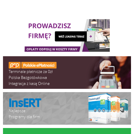
Terminale płatnicze za 0zł
Polska Bezgotówkowa
Integracja z kasą Online
Najlepsze
Programy dla firm