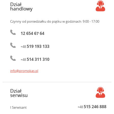
Dział
handlowy
Czynny od poniedziałku do piątku
w godzinach: 9:00 - 17:00
12 654 67 64
519 193 133
+48
514 311 310
+48
info@promokas.pl
Dział
serwisu
515 246 888
+48
I Serwisant