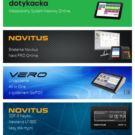
Niezawodny System Kasowy Online
Bileterka Novitus
Next PRO Online
Urządzenie
All in One
z systemem GoPOS
SDF-3 Nayax
Newland U1000
kasy dla myjni