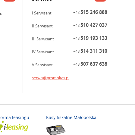
515 246 888
+48
I Serwisant
ku
510 427 037
+48
II Serwisant
519 193 133
+48
III Serwisant
514 311 310
+48
IV Serwisant
507 637 638
+48
V Serwisant
serwis@promokas.pl
forma leasingu
Kasy fiskalne Małopolska