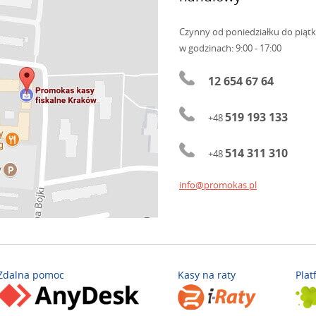
Czynny od poniedziałku do piąt
w godzinach: 9:00 - 17:00
12 654 67 64
519 193 133
+48
514 311 310
+48
info@promokas.pl
Zdalna pomoc
Kasy na raty
Plat