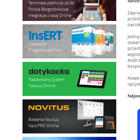
Novit
Terminale płatnicze za 0zł
Polska Bezgotówkowa
Zapra
Integracja z kasą Online
przed
nacis
Jedną
otwar
Najlepsze
przed
Programy dla firm
wypos
Andro
bezpi
Nowe 
Niezawodny System
opcjo
Kasowy Online
Najwa
Bileterka Novitus
Next PRO Online