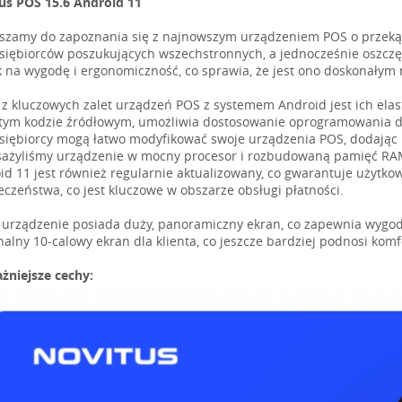
us POS 15.6 Android 11
szamy do zapoznania się z najnowszym urządzeniem POS o przekątne
siębiorców poszukujących wszechstronnych, a jednocześnie oszczędn
k na wygodę i ergonomiczność, co sprawia, że jest ono doskonałym
 z kluczowych zalet urządzeń POS z systemem Android jest ich el
tym kodzie źródłowym, umożliwia dostosowanie oprogramowania d
siębiorcy mogą łatwo modyfikować swoje urządzenia POS, dodając n
ażyliśmy urządzenie w mocny procesor i rozbudowaną pamięć RAM,
id 11 jest również regularnie aktualizowany, co gwarantuje użytk
eczeństwa, co jest kluczowe w obszarze obsługi płatności.
urządzenie posiada duży, panoramiczny ekran, co zapewnia wygod
nalny 10-calowy ekran dla klienta, co jeszcze bardziej podnosi komf
żniejsze cechy: