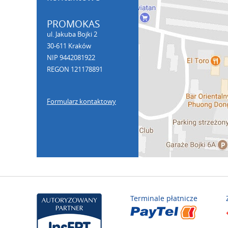
PROMOKAS
ul. Jakuba Bojki 2
30-611 Kraków
NIP 9442081922
REGON 121178891
Formularz kontaktowy
Terminale płatnicze