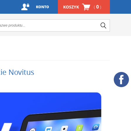
0
KOSZYK
(
)
KONTO
ie Novitus