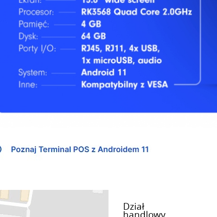
Dział
handlowy