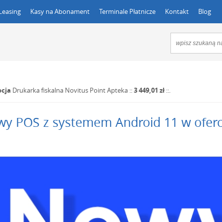
Leasing
Kasy na Abonament
Terminale Płatnicze
Kontakt
Blog
cja
Drukarka fiskalna Novitus Point Apteka
::
3 449,01 zł
::.
y POS z systemem Android 11 w oferc