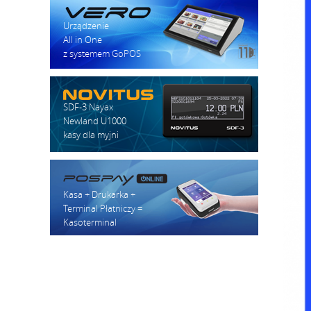
Urządzenie
All in One
z systemem GoPOS
SDF-3 Nayax
Newland U1000
kasy dla myjni
Kasa + Drukarka +
Terminal Płatniczy =
Kasoterminal