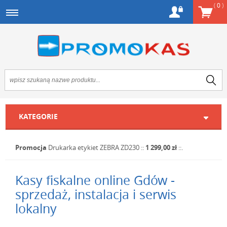
(
0
)
KATEGORIE
Promocja
Drukarka etykiet ZEBRA ZD230
::
1 299,00 zł
::.
Kasy fiskalne online Gdów -
sprzedaż, instalacja i serwis
lokalny