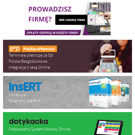
Terminale płatnicze za 0zł
Polska Bezgotówkowa
Integracja z kasą Online
Najlepsze
Programy dla firm
Niezawodny System Kasowy Online