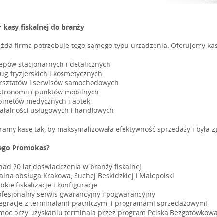
 kasy fiskalnej do branży
ażda firma potrzebuje tego samego typu urządzenia. Oferujemy ka
lepów stacjonarnych i detalicznych
ług fryzjerskich i kosmetycznych
rsztatów i serwisów samochodowych
stronomii i punktów mobilnych
binetów medycznych i aptek
iałalności usługowych i handlowych
ramy kasę tak, by maksymalizowała efektywność sprzedaży i była 
ego Promokas?
nad 20 lat doświadczenia w branży fiskalnej
kalna obsługa Krakowa, Suchej Beskidzkiej i Małopolski
bkie fiskalizacje i konfiguracje
ofesjonalny serwis gwarancyjny i pogwarancyjny
tegracje z terminalami płatniczymi i programami sprzedażowymi
moc przy uzyskaniu terminala przez program Polska Bezgotówkow