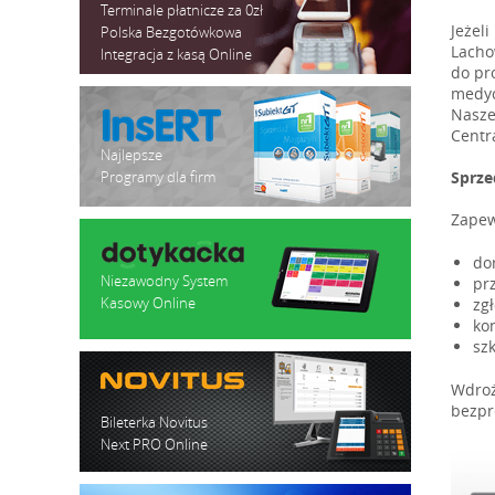
Terminale płatnicze za 0zł
Jeżel
Polska Bezgotówkowa
Lacho
Integracja z kasą Online
do pr
medyc
Nasze
Centr
Najlepsze
Programy dla firm
Sprze
Zapew
do
Niezawodny System
prz
Kasowy Online
zg
ko
szk
Wdroż
bezpr
Bileterka Novitus
Next PRO Online