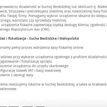
i prowadzisz działalność w Suchej Beskidzkiej lub okolicach tj. Mak
wice, Stryszawa i potrzebujesz stabilnej oraz nowoczesnej kasy fi
ofilu Twojej firmy. Pomagamy wybrać urządzenie idealne do sklepu,
znego, warsztatu czy sprzedaży mobilnej.
 urządzenia fiskalne zapewniają szybką obsługę klienta, zgodność
alnego Repozytorium Kas (CRK).
daż i fiskalizacja - Sucha Beskidzka i Małopolska
niamy pełny proces wdrożenia kasy fiskalnej online:
radztwo przy wyborze urządzenia zgodnego z profilem działalności
ygotowanie i fiskalizację sprzętu
łoszenie urządzenia do urzędu skarbowego
nfigurację stawek VAT i bazy towarowej
olenie z obsługi kasy
enia realizujemy lokalnie w Suchej Beskidzkiej, a także w Krakowie 
oblemowe.