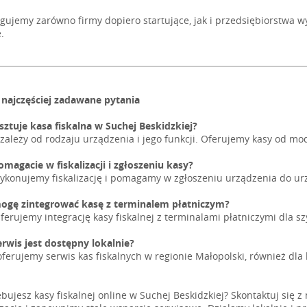
gujemy zarówno firmy dopiero startujące, jak i przedsiębiorstwa 
.
 najczęściej zadawane pytania
osztuje kasa fiskalna w Suchej Beskidzkiej?
 zależy od rodzaju urządzenia i jego funkcji. Oferujemy kasy od
omagacie w fiskalizacji i zgłoszeniu kasy?
wykonujemy fiskalizację i pomagamy w zgłoszeniu urządzenia do u
ogę zintegrować kasę z terminalem płatniczym?
ferujemy integrację kasy fiskalnej z terminalami płatniczymi dla sz
erwis jest dostępny lokalnie?
oferujemy serwis kas fiskalnych w regionie Małopolski, również dla 
ebujesz kasy fiskalnej online w Suchej Beskidzkiej? Skontaktuj się