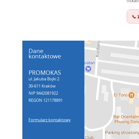
fiskal
📞 
Dane
kontaktowe
PROMOKAS
ul. Jakuba Bojki 2
30-611 Kraków
NIP 9442081922
REGON 121178891
Formularz kontaktowy