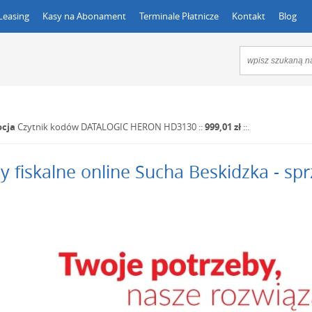
Leasing
Kasy na Abonament
Terminale Płatnicze
Kontakt
Blog
cja
Czytnik kodów DATALOGIC HERON HD3130
::
999,01 zł
::.
y fiskalne online Sucha Beskidzka - spr