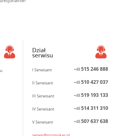
ofesjonalnie!
Dział
serwisu
515 246 888
+48
I Serwisant
ku
510 427 037
+48
II Serwisant
519 193 133
+48
III Serwisant
514 311 310
+48
IV Serwisant
507 637 638
+48
V Serwisant
serwis@promokas.pl