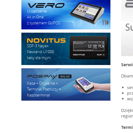
Urządzenie
All in One
z systemem GoPOS
SDF-3 Nayax
Newland U1000
kasy dla myjni
Serwi
Dbamy
Kasa + Drukarka +
se
Terminal Płatniczy =
pr
Kasoterminal
ws
Dzięk
regio
Termi