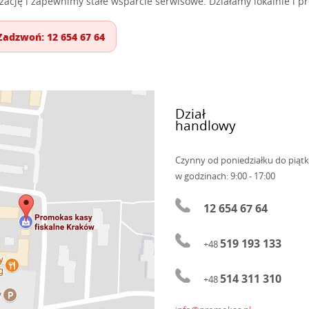
izację i zapewnimy stałe wsparcie serwisowe. Działamy lokalnie i pr
Zadzwoń: 12 654 67 64
Dział
handlowy
Czynny od poniedziałku do piąt
w godzinach: 9:00 - 17:00
12 654 67 64
519 193 133
+48
514 311 310
+48