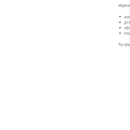
Wybier
au
pr
obs
mo
To id