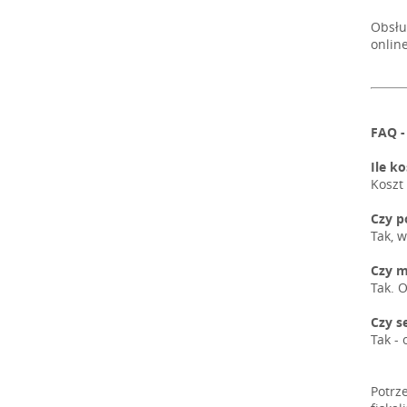
Obsłu
online
FAQ -
Ile k
Koszt
Czy p
Tak, 
Czy m
Tak. O
Czy s
Tak - 
Potrz