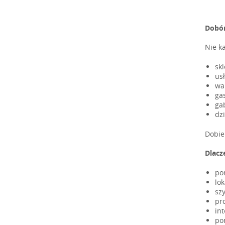
Dobór
Nie k
sk
us
wa
ga
ga
dz
Dobie
Dlacz
po
lo
szy
pr
in
po