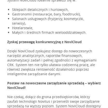
System NoviCloud idealnie sprawdzi się w:
Sklepach detalicznych i hurtowych,
Gastronomii (restauracje, bary, foodtrucki),
Salonach usługowych (fryzjerzy, kosmetyczki,
serwisy),
Hotelarstwie,
Małych i średnich firmach wielooddziałowych.
Zyskaj przewagę konkurencyjną z NoviCloud
Dzięki NoviCloud zyskujesz dostęp do nowoczesnych
narzędzi analitycznych, raportów finansowych,
automatyzacji zadań i pełnej zgodności z wymaganiami
CRK. System ten nie tylko ułatwia codzienną pracę, ale
również zwiększa rentowność działalności poprzez
inteligentne zarządzanie danymi.
Postaw na nowoczesne zarządzanie sprzedażą – wybierz
NoviCloud!
Nie czekaj, dołącz do grona przedsiębiorców, którzy
zaufali technologii Novitus i przenieśli swoje zarządzanie
sprzedażą na wyższy poziom. System NoviCloud dostępny