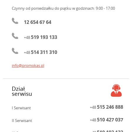
Czynny od poniedziałku do piątku
w godzinach: 9:00 - 17:00
12 654 67 64
519 193 133
+48
514 311 310
+48
info@promokas.pl
Dział
serwisu
515 246 888
+48
I Serwisant
510 427 037
+48
II Serwisant