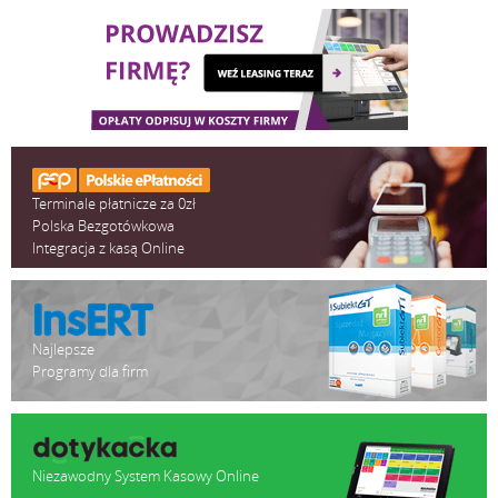
Terminale płatnicze za 0zł
Polska Bezgotówkowa
Integracja z kasą Online
Najlepsze
Programy dla firm
Niezawodny System Kasowy Online