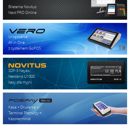
Bileterka Novitus
Next PRO Online
Urządzenie
All in One
z systemem GoPOS
SDF-3 Nayax
Newland U1000
kasy dla myjni
Kasa + Drukarka +
Terminal Płatniczy =
Kasoterminal