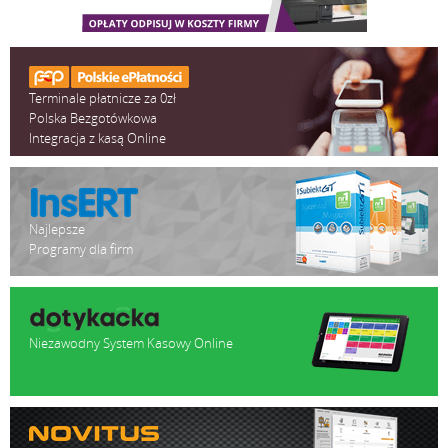
Terminale płatnicze za 0zł
Polska Bezgotówkowa
Integracja z kasą Online
Najlepsze
Programy dla firm
Niezawodny System Kasowy Online