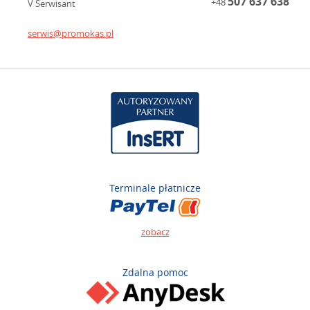
507 637 638
+48
V Serwisant
serwis@promokas.pl
Terminale płatnicze
zobacz
Zdalna pomoc