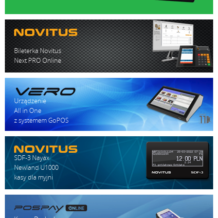
Bileterka Novitus
Next PRO Online
Urządzenie
All in One
z systemem GoPOS
SDF-3 Nayax
Newland U1000
kasy dla myjni