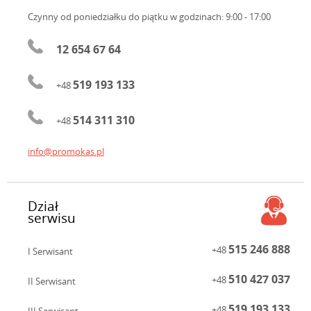
Czynny od poniedziałku do piątku
w godzinach: 9:00 - 17:00
12 654 67 64
519 193 133
+48
514 311 310
+48
info@promokas.pl
Dział
serwisu
515 246 888
+48
I Serwisant
510 427 037
+48
II Serwisant
519 193 133
+48