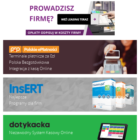
Terminale płatnicze za 0zł
Polska Bezgotówkowa
Integracja z kasą Online
Najlepsze
Programy dla firm
Niezawodny System Kasowy Online